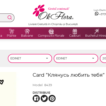
Lun-Dum: 8
+373
Livrare Gratuită în Chișinău și București
ra
Plante
Baloane
Compozitii Florale
Cadouri
Buchetul Mires
Card ”Клянусь любить тебя”
Model
8439
DISTRIBUIE