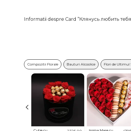
Informatii despre Card ”Клянусь любить тебя
Compozitii Florale
Bauturi Alcoolice
Flori de Ultimul
Cutie cu
Inima Mare cu
2325,00
479