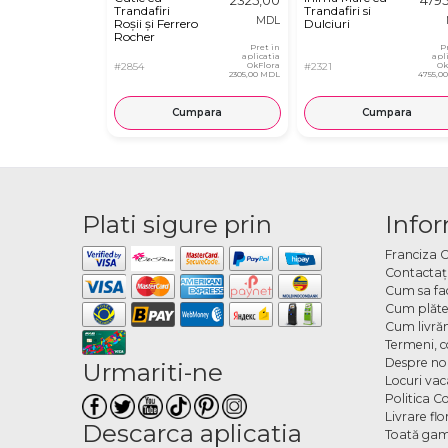
Trandafiri
Trandafiri si
MDL
Roșii și Ferrero
Dulciuri
Rocher
Pret in
P
aplicatia
apl
#2854
OkFlora
#2321
Ok
2305,00 MDL
4755,0
Cumpara
Cumpara
Plati sigure prin
Infor
Franciza 
Contactaţ
Cum sa fa
Cum plăte
Cum livră
Termeni, co
Despre no
Urmariti-ne
Locuri va
Politica C
Livrare fl
Descarca aplicatia
Toată gam