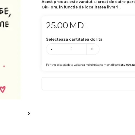
Acest produs este vandut si creat de catre par
OkFlora, in functie de localitatea livrarii.
25.00
MDL
Selecteaza cantitatea dorita
-
+
Pentru această dată valoarea minimă a comenzii este
550.00
MD