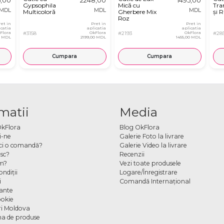
Gypsophila
Mică cu
Tran
MDL
MDL
MDL
Multicoloră
Gherbere Mix
și R
Roz
ret in
Pret in
Pret in
icatia
aplicatia
aplicatia
Flora
#3158
OkFlora
#2193
OkFlora
#28
0 MDL
2199,00 MDL
1455,00 MDL
Cumpara
Cumpara
matii
Media
OkFlora
Blog OkFlora
i-ne
Galerie Foto la livrare
ci o comandă?
Galerie Video la livrare
sc?
Recenzii
m?
Vezi toate produsele
ndiţii
Logare/Înregistrare
i
Comandă Internațional
cante
ookie
ori Moldova
a de produse