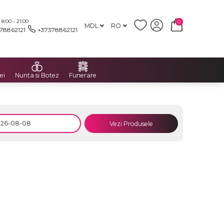
:00 - 21:00
0
MDL
RO
78862121
+37378862121
ei
Nunta si Botez
Funerare
Vezi Produsele