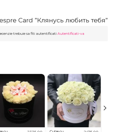
despre Card ”Клянусь любить тебя”
ecenzie trebuie sa fiti autentificati
Autentificati-va
ie cu
Cutie cu
Aranjament
2335,00
2475,00