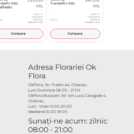
dafiri Albi
Trandafiri Albi
din Flori Alb-
MDL
MDL
affaello
Roz în Cutie
Pret in
Pret in
aplicatia
aplicatia
55
OkFlora
#1711
OkFlora
#2982
2305,00 MDL
2425,00 MDL
Cumpara
Cumpara
Cump
Adresa Florariei Ok
Flora
OkFlora, Str. Puskin 44, Chisinau
Luni-Duminică 08:00 - 21:00
OkFlora Buiucani, Str. Ion Luca Caragiale 4,
Chisinau
Luni - Vineri 9:00-20:00
Weekend 10:00-19:00
Sunaţi-ne acum: zilnic
08:00 - 21:00