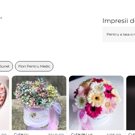
”
Impresii 
Pentru a lasa o r
 Sunet
Flori Pentru Medic
Cutie cu
Cutie de Lux
Cut
5,00
2248,00
1495,00