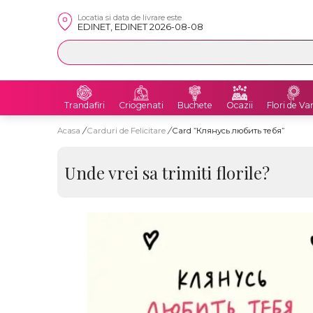
Locatia si data de livrare este
EDINET, EDINET 2026-08-08
Trandafiri
Criogenati
Buchete
Ocazii
Flori de Va
Acasa
/
Carduri de Felicitare
/
Card ”Клянусь любить тебя”
Unde vrei sa trimiti florile?