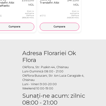
dafiri Albi
Trandafiri Albi
din Flori Alb-
MDL
MDL
affaello
Roz în Cutie
Pret in
Pret in
aplicatia
aplicatia
55
OkFlora
#1711
OkFlora
#2982
2305,00 MDL
2425,00 MDL
Cumpara
Cumpara
Cump
Adresa Florariei Ok
Flora
OkFlora, Str. Puskin 44, Chisinau
Luni-Duminică 08:00 - 21:00
OkFlora Buiucani, Str. Ion Luca Caragiale 4,
Chisinau
Luni - Vineri 9:00-20:00
Weekend 10:00-19:00
Sunaţi-ne acum: zilnic
08:00 - 21:00