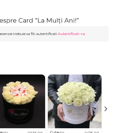
espre Card ”La Mulți Ani!”
ecenzie trebuie sa fiti autentificati
Autentificati-va
ie cu
Cutie cu
Aranjament
2335,00
2475,00