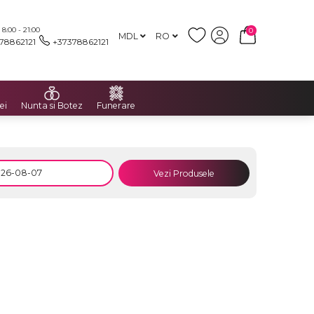
:00 - 21:00
0
MDL
RO
78862121
+37378862121
ei
Nunta si Botez
Funerare
Vezi Produsele