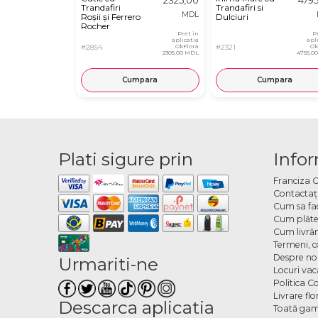
Trandafiri
Trandafiri si
MDL
Roșii și Ferrero
Dulciuri
Rocher
Pret in
P
aplicatia
apl
#2854
OkFlora
#2321
Ok
2305,00 MDL
4755,0
Cumpara
Cumpara
Plati sigure prin
Infor
Franciza 
Contactaţ
Cum sa fa
Cum plăte
Cum livră
Termeni, co
Despre no
Urmariti-ne
Locuri va
Politica C
Livrare fl
Descarca aplicatia
Toată gam