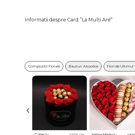
Informatii despre Card ”La Mulți Ani!”
Compozitii Florale
Bauturi Alcoolice
Flori de Ultimul
Cutie cu
Inima Mare cu
2325,00
479