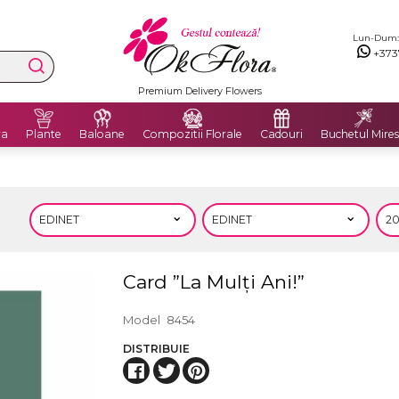
Lun-Dum: 8
+373
Premium Delivery Flowers
ra
Plante
Baloane
Compozitii Florale
Cadouri
Buchetul Mires
Card ”La Mulți Ani!”
Model
8454
DISTRIBUIE