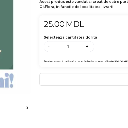
Acest produs este vandut si creat de catre par
OkFlora, in functie de localitatea livrarii.
25.00
MDL
Selecteaza cantitatea dorita
-
+
Pentru această dată valoarea minimă a comenzii este
550.00
MD