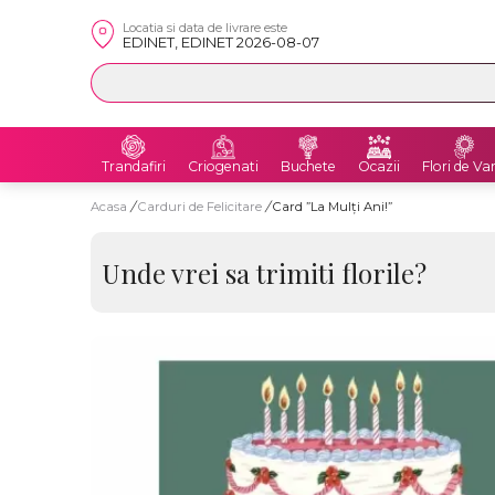
Locatia si data de livrare este
EDINET, EDINET 2026-08-07
Trandafiri
Criogenati
Buchete
Ocazii
Flori de Va
Acasa
/
Carduri de Felicitare
/
Card ”La Mulți Ani!”
Unde vrei sa trimiti florile?