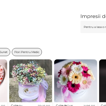
Impresii d
Pentru a lasa o r
 Sunet
Flori Pentru Medic
Cutie cu
Cutie de Lux
Cut
5,00
2248,00
1495,00