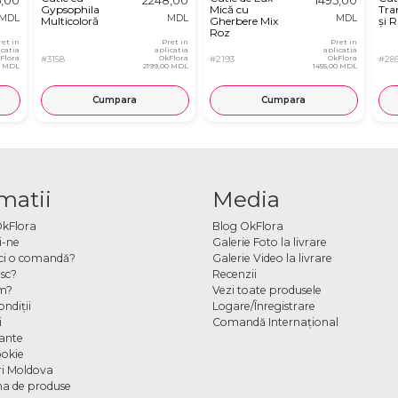
Gypsophila
Mică cu
Tran
MDL
MDL
MDL
Multicoloră
Gherbere Mix
și R
Roz
ret in
Pret in
Pret in
icatia
aplicatia
aplicatia
Flora
#3158
OkFlora
#2193
OkFlora
#28
0 MDL
2199,00 MDL
1455,00 MDL
Cumpara
Cumpara
matii
Media
OkFlora
Blog OkFlora
i-ne
Galerie Foto la livrare
ci o comandă?
Galerie Video la livrare
sc?
Recenzii
m?
Vezi toate produsele
ndiţii
Logare/Înregistrare
i
Comandă Internațional
cante
ookie
ori Moldova
a de produse