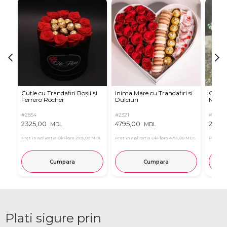
Cutie cu Trandafiri Roșii și
Inima Mare cu Trandafiri si
Cutie
Ferrero Rocher
Dulciuri
Multic
#2854
#2321
#3158
2325,00
4795,00
2248
MDL
MDL
Pret in aplicatia OkFlora
2305,00 MDL
Pret in aplicatia OkFlora
4755,00 MDL
Pret in 
Cumpara
Cumpara
Plati sigure prin