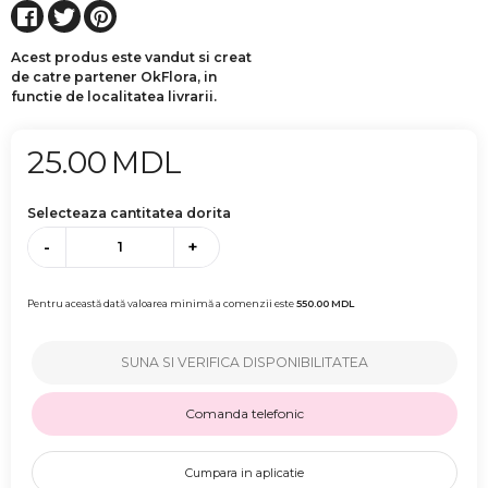
Acest produs este vandut si creat
de catre partener OkFlora, in
functie de localitatea livrarii.
25.00
MDL
Selecteaza cantitatea dorita
-
+
Pentru această dată valoarea minimă a comenzii este
550.00
MDL
SUNA SI VERIFICA DISPONIBILITATEA
Comanda telefonic
Cumpara in aplicatie