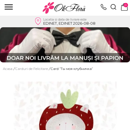
0
Locatia si data de livrare este
EDINET, EDINET 2026-08-08
Acasa
/
Carduri de Felicitare
/
Card ”Ты моя клубничка”