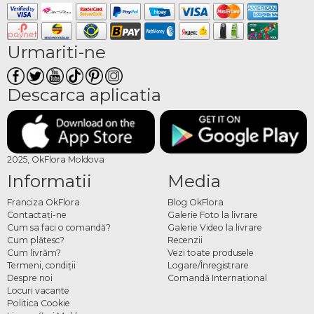
Urmariti-ne
Descarca aplicatia
2025, OkFlora Moldova
Informatii
Media
Franciza OkFlora
Blog OkFlora
Contactaţi-ne
Galerie Foto la livrare
Cum sa faci o comandă?
Galerie Video la livrare
Cum plătesc?
Recenzii
Cum livrăm?
Vezi toate produsele
Termeni, condiţii
Logare/Înregistrare
Despre noi
Comandă Internațional
Locuri vacante
Politica Cookie