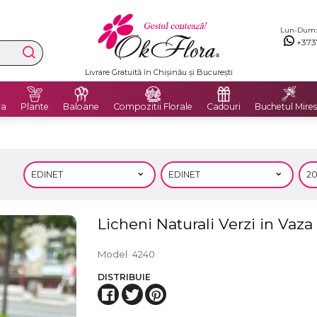
Lun-Dum: 8
+373
Livrare Gratuită în Chișinău și București
ra
Plante
Baloane
Compozitii Florale
Cadouri
Buchetul Mires
Licheni Naturali Verzi in Vaza
Model
4240
DISTRIBUIE