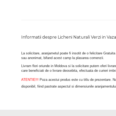
Informatii despre Licheni Naturali Verzi in Vaz
La solicitare, aranjametul poate fi insotit de o felicitare Gratuita
sau anonimat, bifand acest camp la plasarea comenzii.
Livram flori oriunde in Moldova si la solicitare putem oferi liv
care beneficiati de o livrare deosebita, efectuata de curieri im
ATENTIE!!!
 Poza acestui produs este cu titlu de prezentare. Nuan
disponibil, fiind pastrate aspectul si dimensiunile aranjamentulu