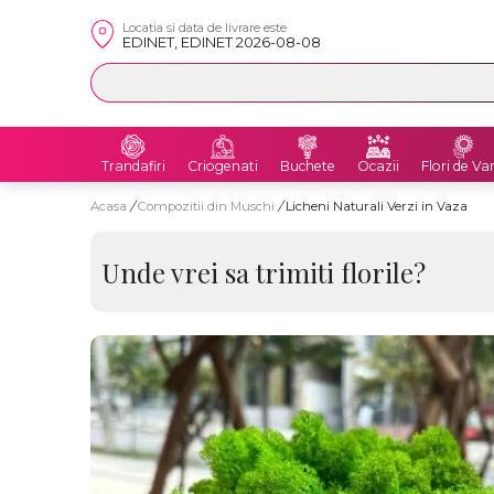
Locatia si data de livrare este
EDINET, EDINET 2026-08-08
Trandafiri
Criogenati
Buchete
Ocazii
Flori de Va
Acasa
/
Compozitii din Muschi
/
Licheni Naturali Verzi in Vaza
Unde vrei sa trimiti florile?