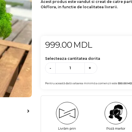
Acest produs este vandut si creat de catre par
OkFlora, in functie de localitatea livrarii.
999.00
MDL
Selecteaza cantitatea dorita
-
+
Pentru această dată valoarea minimă a comenzii este
550.00
MD
Livrăm prin
Poză martor