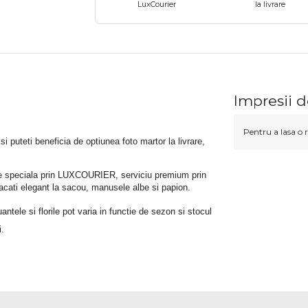
LuxCourier
la livrare
a
Impresii d
Pentru a lasa o r
 si puteti beneficia de optiunea foto martor la livrare, 
rare speciala prin LUXCOURIER, serviciu premium prin 
bracati elegant la sacou, manusele albe si papion.
tele si florile pot varia in functie de sezon si stocul 
i.