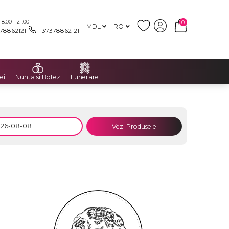
:00 - 21:00
0
MDL
RO
78862121
+37378862121
ei
Nunta si Botez
Funerare
Vezi Produsele