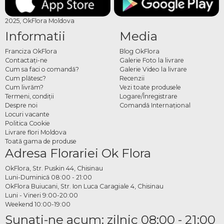
2025, OkFlora Moldova
Informatii
Media
Franciza OkFlora
Blog OkFlora
Contactaţi-ne
Galerie Foto la livrare
Cum sa faci o comandă?
Galerie Video la livrare
Cum plătesc?
Recenzii
Cum livrăm?
Vezi toate produsele
Termeni, condiţii
Logare/Înregistrare
Despre noi
Comandă Internațional
Locuri vacante
Politica Cookie
Livrare flori Moldova
Toată gama de produse
Adresa Florariei Ok Flora
OkFlora, Str. Puskin 44, Chisinau
Luni-Duminică 08:00 - 21:00
OkFlora Buiucani, Str. Ion Luca Caragiale 4, Chisinau
Luni - Vineri 9:00-20:00
Weekend 10:00-19:00
Sunaţi-ne acum: zilnic 08:00 - 21:00