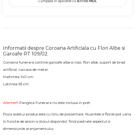
Cumpara in aplicatie cu
617.00
MDL
Informatii despre Coroana Artificiala cu Flori Albe si
Garoafe RT 109/02
Coroana funerara contine garoafe albe si rosii, flori albe, suport de brad
artificial, carcasa de metal.
Inaltimea 140 cm
Latimea 65 cm
Atentie!!!
Panglica Funerara nu este inclusa in pret.
Poza acestui produs este cu titlu de prezentare. Nuantele si florile pot varia
in functie de sezon si stocul disponibil, fiind pastrate aspectul si
dimensiunile aranjamentului.