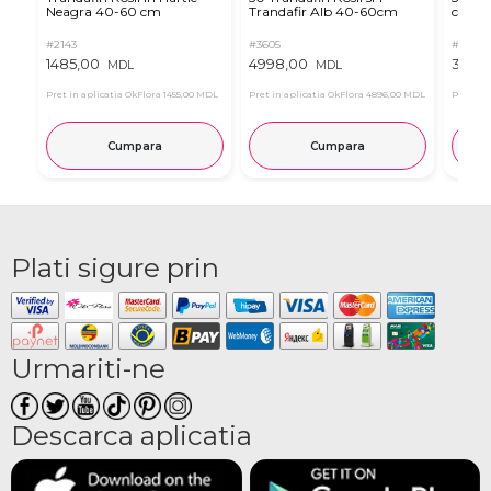
Neagra 40-60 cm
Trandafir Alb 40-60cm
cm (a
#2143
#3605
#2124
1485,00
4998,00
3465
MDL
MDL
Pret in aplicatia OkFlora
1455,00 MDL
Pret in aplicatia OkFlora
4896,00 MDL
Pret in 
Cumpara
Cumpara
Plati sigure prin
Urmariti-ne
Descarca aplicatia