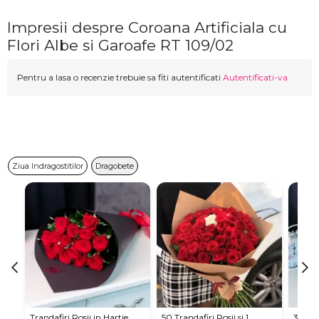
Impresii despre Coroana Artificiala cu
Flori Albe si Garoafe RT 109/02
Pentru a lasa o recenzie trebuie sa fiti autentificati
Autentificati-va
Ziua Indragostitilor
Dragobete
Trandafiri Rosii in Hartie
50 Trandafiri Rosii si 1
35 Tra