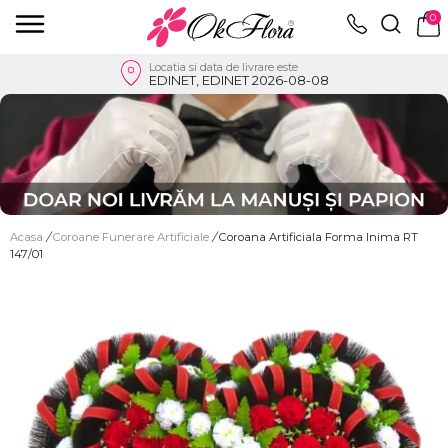
0
Locatia si data de livrare este
EDINET, EDINET 2026-08-08
Acasa
/
Coroane Funerare Artificiale
/
Coroana Artificiala Forma Inima RT
147/01