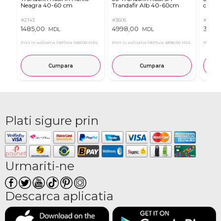
Neagra 40-60 cm
Trandafir Alb 40-60cm
cm (a
#2143
#3605
#2124
1485,00
4998,00
3465
MDL
MDL
Pret in aplicatia OkFlora
1455,00 MDL
Pret in aplicatia OkFlora
4896,00 MDL
Pret in 
Cumpara
Cumpara
Plati sigure prin
Urmariti-ne
Descarca aplicatia