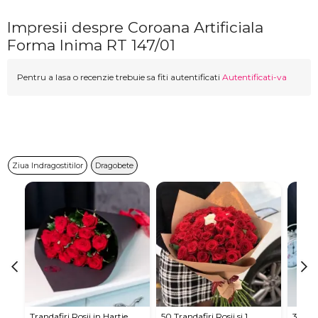
Impresii despre Coroana Artificiala
Forma Inima RT 147/01
Pentru a lasa o recenzie trebuie sa fiti autentificati
Autentificati-va
Ziua Indragostitilor
Dragobete
Trandafiri Rosii in Hartie
50 Trandafiri Rosii si 1
35 Tra