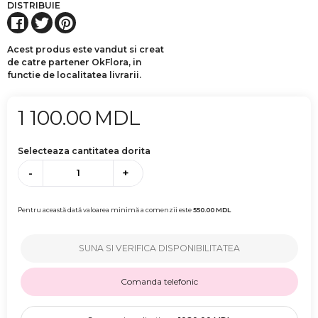
DISTRIBUIE
Acest produs este vandut si creat
de catre partener OkFlora, in
functie de localitatea livrarii.
1 100.00
MDL
Selecteaza cantitatea dorita
-
+
Pentru această dată valoarea minimă a comenzii este
550.00
MDL
SUNA SI VERIFICA DISPONIBILITATEA
Comanda telefonic