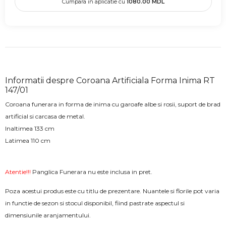
Cumpara in aplicatie cu
1080.00
MDL
Informatii despre Coroana Artificiala Forma Inima RT
147/01
Coroana funerara in forma de inima cu garoafe albe si rosii, suport de brad
artificial si carcasa de metal.
Inaltimea 133 cm
Latimea 110 cm
Atentie!!!
Panglica Funerara nu este inclusa in pret.
Poza acestui produs este cu titlu de prezentare. Nuantele si florile pot varia
in functie de sezon si stocul disponibil, fiind pastrate aspectul si
dimensiunile aranjamentului.