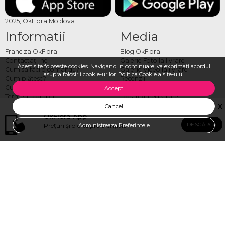
2025, OkFlora Moldova
Informatii
Media
Franciza OkFlora
Blog OkFlora
Contactaţi-ne
Galerie Foto la livrare
Acest site foloseste cookies. Navigand in continuare, va exprimati acordul
Cum sa faci o comandă?
Galerie Video la livrare
asupra folosirii cookie-urilor.
Politica Cookie
a site-ului
Cum plătesc?
Recenzii
Cum livrăm?
Vezi toate produsele
Accept
Termeni, condiţii
Logare/Înregistrare
Despre noi
Comandă Internațional
X
Cancel
Locuri vacante
OkFlora App
Politica Cookie
DESCĂRCĂ
Prețuri și oferte preferențiale
SUNA SI VERIFICA DISPONIBILITATEA
Administreaza Preferintele
Livrare flori Moldova
Toată gama de produse
Adresa Florariei Ok Flora
OkFlora, Str. Puskin 44, Chisinau
Luni-Duminică 08:00 - 21:00
OkFlora Buiucani, Str. Ion Luca Caragiale 4, Chisinau
Luni - Vineri 9:00-20:00
Weekend 10:00-19:00
Sunaţi-ne acum: zilnic 08:00 - 21:00