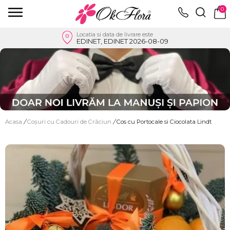
0
Locatia si data de livrare este
EDINET, EDINET 2026-08-09
Acasa
/
Coșuri cu Cadouri de Crăciun
/
Cos cu Portocale si Ciocolata Lindt