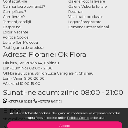
Contactaţi-ne
Galerie Foto la livrare
Cum sa faci o comandă?
Galerie Video la livrare
Cum plătesc?
Recenzii
Cum livrăm?
Vezi toate produsele
Termeni, condiţii
Logare/Înregistrare
Despre noi
Comandă Internațional
Locuri vacante
Politica Cookie
Livrare flori Moldova
Toată gama de produse
Adresa Florariei Ok Flora
OkFlora, Str. Puskin 44, Chisinau
Luni-Duminică 08:00 - 21:00
OkFlora Buiucani, Str. Ion Luca Caragiale 4, Chisinau
Luni - Vineri 9:00-20:00
Weekend 10:00-19:00
Sunaţi-ne acum: zilnic 08:00 - 21:00
+37378862121
+37378862121
E-mail
Acest site foloseste cookies. Navigand in continuare, va exprimati acordul
asupra folosirii cookie-urilor.
Politica Cookie
a site-ului
office@livrareflori.md
Ne puteți contacta:
Accept