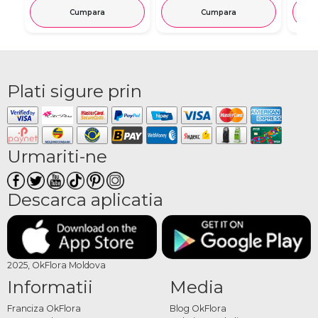
Cumpara
Cumpara
Plati sigure prin
Urmariti-ne
Descarca aplicatia
2025, OkFlora Moldova
Informatii
Media
Franciza OkFlora
Blog OkFlora