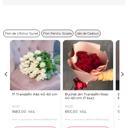
Flori de Ultimul Sunet
Flori Pentru Scoala
Idei de Cadouri
17 Trandafiri Albi 40-60 cm
Buchet din Trandafiri Rosii
Buchet
40-60 cm (7 buc)
Eucali
#2137
#5230
#5160
1683,00
693,00
999,
MDL
MDL
Pret in aplicatia OkFlora
1649,00 MDL
Pret in aplicatia OkFlora
679,00 MDL
Pret in 