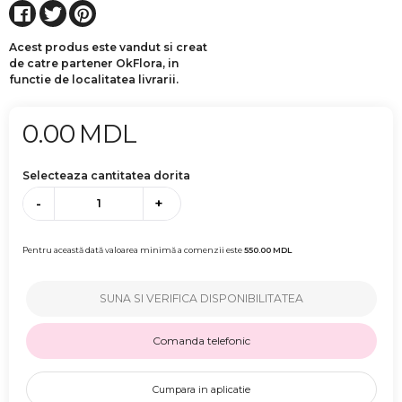
Acest produs este vandut si creat
de catre partener OkFlora, in
functie de localitatea livrarii.
0.00
MDL
Selecteaza cantitatea dorita
-
+
Pentru această dată valoarea minimă a comenzii este
550.00
MDL
SUNA SI VERIFICA DISPONIBILITATEA
Comanda telefonic
Cumpara in aplicatie