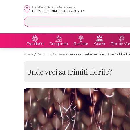
Locatia si data de livrare este
EDINET, EDINET 2026-08-07
Trandafiri
Criogenati
Buchete
Ocazii
Flori de Va
Acasa
/
Decor cu Baloane
/
Decor cu Baloane Latex Rose Gold si Ini
Unde vrei sa trimiti florile?