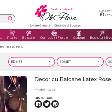
Lun-Dum: 8
+373
Livrare Gratuită în Chișinău și București
ra
Plante
Baloane
Compozitii Florale
Cadouri
Buchetul Mires
mi Folie cu Heliu
Decor cu Baloane Latex Rose G
Model
3698
DISTRIBUIE