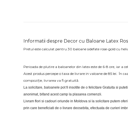
Informatii despre Decor cu Baloane Latex Rose
Pretul este calculat pentru 30 baloane sidefate rose-gold cu heliu 
Perioada de plutire a baloanelor din latex este de 6-8 ore, iar a cel
Acest produs percepe o taxa de livrare in valoane de 85 lei.
În ca
compoziție, livrarea va fi gratuită.
La solicitare, baloanele pot fi insotite de o felicitare Gratuita si putet
anonimat, bifand acest camp la plasarea comenzii.
Livram flori si cadouri oriunde in Moldova si la solicitare putem of
prin care beneficiati de o livrare deosebita, efectuata de curieri im