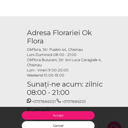
Adresa Florariei Ok
Flora
OkFlora, Str. Puskin 44, Chisinau
Luni-Duminică 08:00 - 21:00
OkFlora Buiucani, Str. Ion Luca Caragiale 4,
Chisinau
Luni - Vineri 9:00-20:00
Weekend 10:00-19:00
Sunaţi-ne acum: zilnic
08:00 - 21:00
+37378862121
+37378862121
E-mail
Accept
office@livrareflori.md
Ne puteți contacta:
Cancel
Salut, cu ce te putem