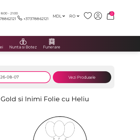
:00 - 21:00
0
MDL
RO
78862121
+37378862121
ei
Nunta si Botez
Funerare
Vezi Produsele
old si Inimi Folie cu Heliu