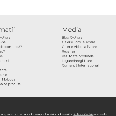
matii
Media
OkFlora
Blog OkFlora
i-ne
Galerie Foto la livrare
ci o comandă?
Galerie Video la livrare
sc?
Recenzii
m?
Vezi toate produsele
ndiţii
Logare/Înregistrare
i
Comandă Internațional
cante
ookie
ori Moldova
a de produse
are, va exprimati acordul asupra folosirii cookie-urilor.
Politica Cookie
a site-ului