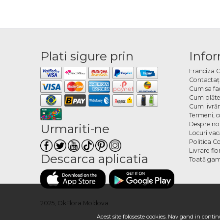
Plati sigure prin
Infor
Franciza 
Contactaţ
Cum sa fa
Cum plăte
Cum livră
Termeni, co
Despre no
Urmariti-ne
Locuri va
Politica C
Livrare fl
Descarca aplicatia
Toată gam
2025, OkFlora Moldova
Acest site foloseste cookies. Navigand in continu