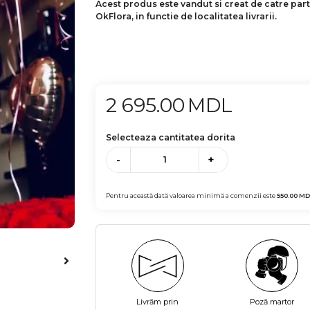
Acest produs este vandut si creat de catre par
OkFlora, in functie de localitatea livrarii.
2 695.00
MDL
Selecteaza cantitatea dorita
-
+
Pentru această dată valoarea minimă a comenzii este
550.00
MD
Livrăm prin
Poză martor