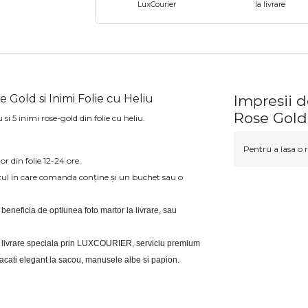
LuxCourier
la livrare
 Gold si Inimi Folie cu Heliu
Impresii 
Rose Gold 
si 5 inimi rose-gold din folie cu heliu.
Pentru a lasa o r
or din folie 12-24 ore.
zul în care comanda conține și un buchet sau o
i beneficia de optiunea foto martor la livrare, sau 
eri livrare speciala prin LUXCOURIER, serviciu premium 
bracati elegant la sacou, manusele albe si papion.