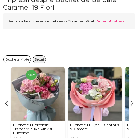
Caramel 19 Flori
Pentru a lasa o recenzie trebuie sa fiti autentificati
Autentificati-va
Buchete Mixte
Seturi
New
Buchet cu Hortensie,
Buchet cu Bujor, Lisianthus
Buchet
Trandafiri Silva Pink si
și Garoafe
și Dali
Eustome