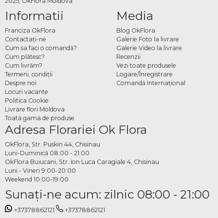
2025, OkFlora Moldova
Informatii
Media
Franciza OkFlora
Blog OkFlora
Contactaţi-ne
Galerie Foto la livrare
Cum sa faci o comandă?
Galerie Video la livrare
Cum plătesc?
Recenzii
Cum livrăm?
Vezi toate produsele
Termeni, condiţii
Logare/Înregistrare
Despre noi
Comandă Internațional
Locuri vacante
Politica Cookie
Livrare flori Moldova
Toată gama de produse
Adresa Florariei Ok Flora
OkFlora, Str. Puskin 44, Chisinau
Luni-Duminică 08:00 - 21:00
OkFlora Buiucani, Str. Ion Luca Caragiale 4, Chisinau
Luni - Vineri 9:00-20:00
Weekend 10:00-19:00
Sunaţi-ne acum: zilnic 08:00 - 21:00
+37378862121
+37378862121