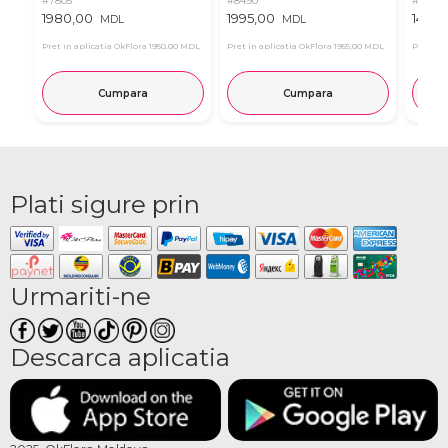
#7805
#8490
#8633
1980,00
1995,00
1490,
MDL
MDL
Pret in aplicatia OkFlora
1950,00 MDL
Pret in aplicatia OkFlora
1955,00 MDL
Pret in 
Cumpara
Cumpara
Plati sigure prin
Urmariti-ne
Descarca aplicatia