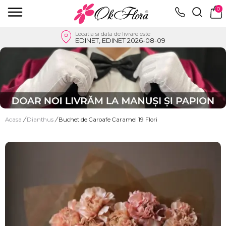
0
Locatia si data de livrare este
EDINET, EDINET 2026-08-09
Acasa
/
Dianthus
/
Buchet de Garoafe Caramel 19 Flori