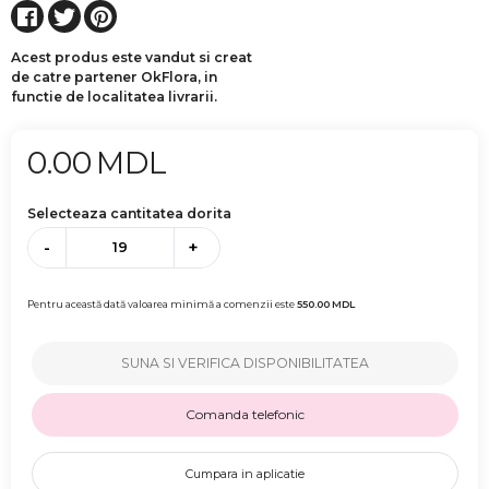
Acest produs este vandut si creat
de catre partener OkFlora, in
functie de localitatea livrarii.
0.00
MDL
Selecteaza cantitatea dorita
-
+
Pentru această dată valoarea minimă a comenzii este
550.00
MDL
SUNA SI VERIFICA DISPONIBILITATEA
Comanda telefonic
Cumpara in aplicatie