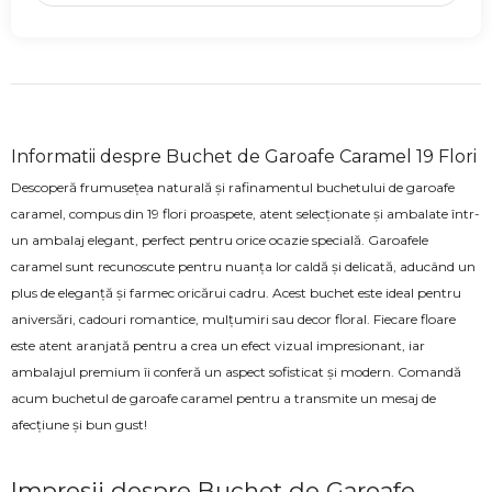
Informatii despre Buchet de Garoafe Caramel 19 Flori
Descoperă frumusețea naturală și rafinamentul buchetului de garoafe
caramel, compus din 19 flori proaspete, atent selecționate și ambalate într-
un ambalaj elegant, perfect pentru orice ocazie specială. Garoafele
caramel sunt recunoscute pentru nuanța lor caldă și delicată, aducând un
plus de eleganță și farmec oricărui cadru. Acest buchet este ideal pentru
aniversări, cadouri romantice, mulțumiri sau decor floral. Fiecare floare
este atent aranjată pentru a crea un efect vizual impresionant, iar
ambalajul premium îi conferă un aspect sofisticat și modern. Comandă
acum buchetul de garoafe caramel pentru a transmite un mesaj de
afecțiune și bun gust!
Impresii despre Buchet de Garoafe