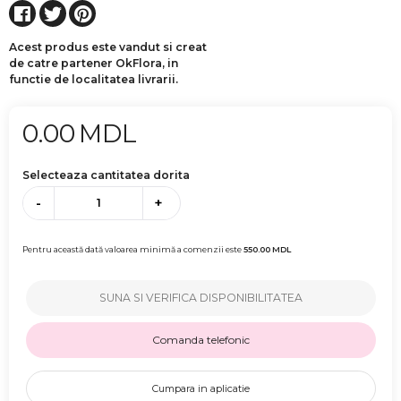
Acest produs este vandut si creat
de catre partener OkFlora, in
functie de localitatea livrarii.
0.00
MDL
Selecteaza cantitatea dorita
-
+
Pentru această dată valoarea minimă a comenzii este
550.00
MDL
SUNA SI VERIFICA DISPONIBILITATEA
Comanda telefonic
Cumpara in aplicatie