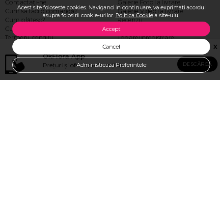
Contactaţi-ne
Galerie Foto la livrare
Acest site foloseste cookies. Navigand in continuare, va exprimati acordul
Cum sa faci o comandă?
Galerie Video la livrare
asupra folosirii cookie-urilor.
Politica Cookie
a site-ului
Cum plătesc?
Recenzii
Cum livrăm?
Vezi toate produsele
Accept
Termeni, condiţii
Logare/Înregistrare
X
Despre noi
Comandă Internațional
Cancel
Locuri vacante
OkFlora App
Politica Cookie
DESCĂRCĂ
Prețuri și oferte preferențiale
SUNA SI VERIFICA DISPONIBILITATEA
Administreaza Preferintele
Livrare flori Moldova
Toată gama de produse
Adresa Florariei Ok Flora
OkFlora, Str. Puskin 44, Chisinau
Luni-Duminică 08:00 - 21:00
OkFlora Buiucani, Str. Ion Luca Caragiale 4, Chisinau
Luni - Vineri 9:00-20:00
Weekend 10:00-19:00
Sunaţi-ne acum: zilnic 08:00 - 21:00
+37378862121
+37378862121
E-mail
office@livrareflori.md
Ne puteți contacta: