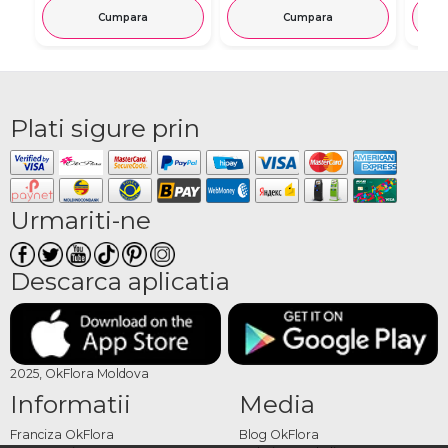
Cumpara
Cumpara
Plati sigure prin
Urmariti-ne
Descarca aplicatia
2025, OkFlora Moldova
Informatii
Media
Franciza OkFlora
Blog OkFlora