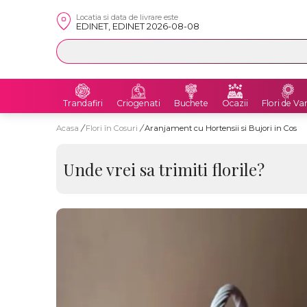
Locatia si data de livrare este
EDINET, EDINET 2026-08-08
Trandafiri
Criogenati
Buchete
Ocazii
Flori de Va
Acasa
/
Flori în Cosuri
/
Aranjament cu Hortensii si Bujori in Cos
Unde vrei sa trimiti florile?