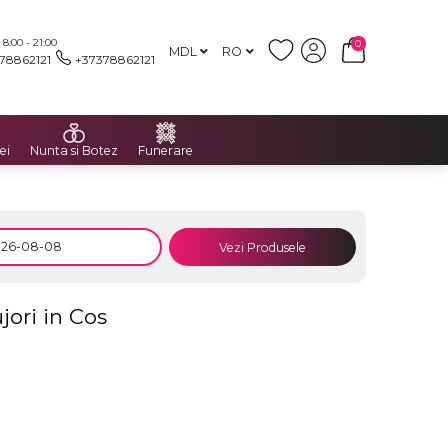
:00 - 21:00
0
MDL
RO
78862121
+37378862121
ei
Nunta si Botez
Funerare
Vezi Produsele
jori in Cos