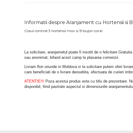
Informatii despre Aranjament cu Hortensii si Bu
Cosul contine 3 hortensii mov si 15 bujori coral.
La solicitare, aranjametul poate fi insotit de o felicitare Gratuita
sau anonimat, bifand acest camp la plasarea comenzii.
Livram flori oriunde in Moldova si la solicitare putem oferi liv
care beneficiati de o livrare deosebita, efectuata de curieri im
ATENTIE!!!
 Poza acestui produs este cu titlu de prezentare. Nuan
disponibil, fiind pastrate aspectul si dimensiunile aranjamentulu