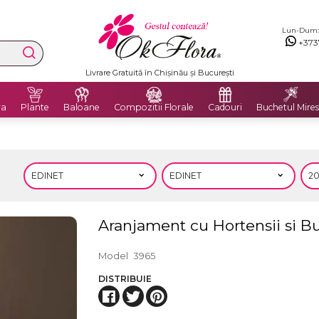
Lun-Dum: 8
+373
Livrare Gratuită în Chișinău și București
ra
Plante
Baloane
Compozitii Florale
Cadouri
Buchetul Mires
Aranjament cu Hortensii si Bu
Model
3965
DISTRIBUIE