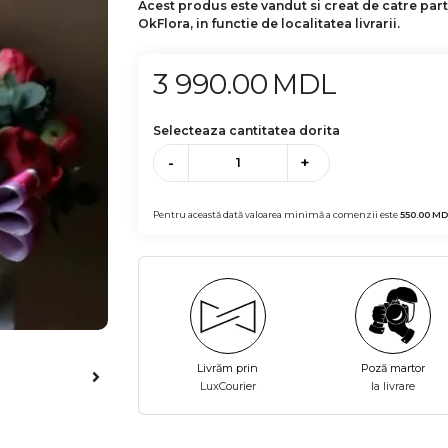
Acest produs este vandut si creat de catre par
OkFlora, in functie de localitatea livrarii.
3 990.00
MDL
Selecteaza cantitatea dorita
-
+
Pentru această dată valoarea minimă a comenzii este
550.00
MD
Livrăm prin
Poză martor
LuxCourier
la livrare