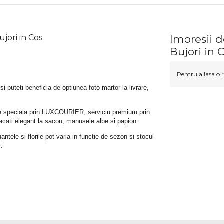
jori in Cos
Impresii d
Bujori in 
Pentru a lasa o r
 si puteti beneficia de optiunea foto martor la livrare, 
rare speciala prin LUXCOURIER, serviciu premium prin 
bracati elegant la sacou, manusele albe si papion.
tele si florile pot varia in functie de sezon si stocul 
i.