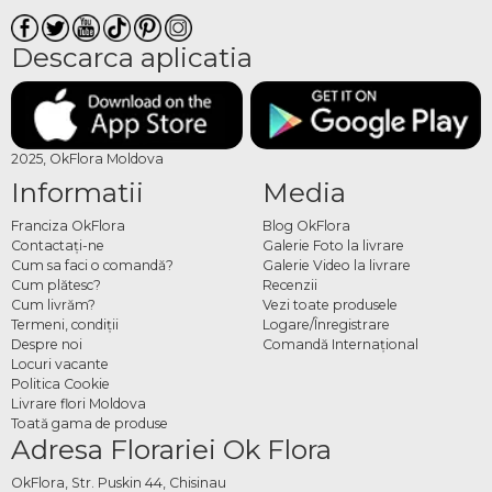
Descarca aplicatia
2025, OkFlora Moldova
Informatii
Media
Franciza OkFlora
Blog OkFlora
Contactaţi-ne
Galerie Foto la livrare
Cum sa faci o comandă?
Galerie Video la livrare
Cum plătesc?
Recenzii
Cum livrăm?
Vezi toate produsele
Termeni, condiţii
Logare/Înregistrare
Despre noi
Comandă Internațional
Locuri vacante
Politica Cookie
Livrare flori Moldova
Toată gama de produse
Adresa Florariei Ok Flora
OkFlora, Str. Puskin 44, Chisinau