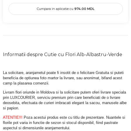
Cumpara in aplicatie cu
974.00
MDL
Informatii despre Cutie cu Flori Alb-Albastru-Verde
La solicitare, aranjametul poate fi insotit de o felicitare Gratuita si puteti 
beneficia de optiunea foto martor la livrare, sau anonimat, bifand acest 
camp la plasarea comenzii.
Livram flori oriunde in Moldova si la solicitare putem oferi livrare speciala 
prin LUXCOURIER, serviciu premium prin care beneficiati de o livrare 
deosebita, efectuata de curieri imbracati elegant la sacou, manusele albe 
si papion.
ATENTIE!!!
 Poza acestui produs este cu titlu de prezentare. Nuantele si 
florile pot varia in functie de sezon si stocul disponibil, fiind pastrate 
aspectul si dimensiunile aranjamentului.