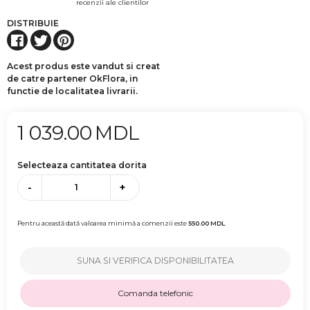
recenzii ale clientilor
DISTRIBUIE
Acest produs este vandut si creat
de catre partener OkFlora, in
functie de localitatea livrarii.
1 039.00
MDL
Selecteaza cantitatea dorita
-
+
Pentru această dată valoarea minimă a comenzii este
550.00
MDL
SUNA SI VERIFICA DISPONIBILITATEA
Comanda telefonic