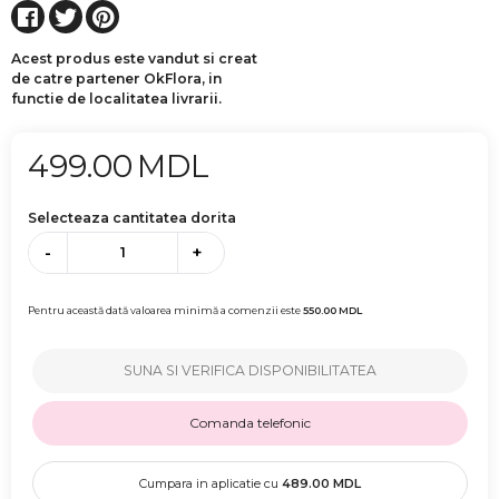
Acest produs este vandut si creat
de catre partener OkFlora, in
functie de localitatea livrarii.
499.00
MDL
Selecteaza cantitatea dorita
-
+
Pentru această dată valoarea minimă a comenzii este
550.00
MDL
SUNA SI VERIFICA DISPONIBILITATEA
Comanda telefonic
Cumpara in aplicatie cu
489.00
MDL