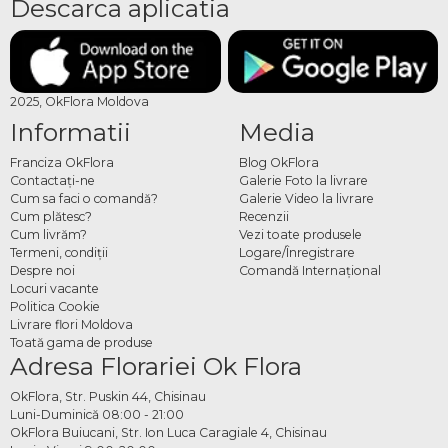
Descarca aplicatia
2025, OkFlora Moldova
Informatii
Media
Franciza OkFlora
Blog OkFlora
Contactaţi-ne
Galerie Foto la livrare
Cum sa faci o comandă?
Galerie Video la livrare
Cum plătesc?
Recenzii
Cum livrăm?
Vezi toate produsele
Termeni, condiţii
Logare/Înregistrare
Despre noi
Comandă Internațional
Locuri vacante
Politica Cookie
Livrare flori Moldova
Toată gama de produse
Adresa Florariei Ok Flora
OkFlora, Str. Puskin 44, Chisinau
Luni-Duminică 08:00 - 21:00
OkFlora Buiucani, Str. Ion Luca Caragiale 4, Chisinau