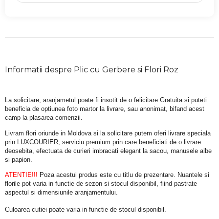
Informatii despre Plic cu Gerbere si Flori Roz
La solicitare, aranjametul poate fi insotit de o felicitare Gratuita si puteti 
beneficia de optiunea foto martor la livrare, sau anonimat, bifand acest 
camp la plasarea comenzii.
Livram flori oriunde in Moldova si la solicitare putem oferi livrare speciala 
prin LUXCOURIER, serviciu premium prin care beneficiati de o livrare 
deosebita, efectuata de curieri imbracati elegant la sacou, manusele albe 
si papion.
ATENTIE!!!
 Poza acestui produs este cu titlu de prezentare. Nuantele si 
florile pot varia in functie de sezon si stocul disponibil, fiind pastrate 
aspectul si dimensiunile aranjamentului.
Culoarea cutiei poate varia in functie de stocul disponibil. 