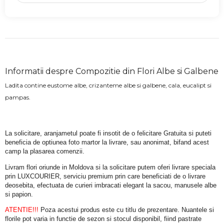
Informatii despre Compozitie din Flori Albe si Galbene
Ladita contine eustome albe, crizanteme albe si galbene, cala, eucalipt si
pampas.
La solicitare, aranjametul poate fi insotit de o felicitare Gratuita si puteti 
beneficia de optiunea foto martor la livrare, sau anonimat, bifand acest 
camp la plasarea comenzii.
Livram flori oriunde in Moldova si la solicitare putem oferi livrare speciala 
prin LUXCOURIER, serviciu premium prin care beneficiati de o livrare 
deosebita, efectuata de curieri imbracati elegant la sacou, manusele albe 
si papion.
ATENTIE!!!
 Poza acestui produs este cu titlu de prezentare. Nuantele si 
florile pot varia in functie de sezon si stocul disponibil, fiind pastrate 