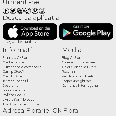
Urmariti-ne
Descarca aplicatia
2025, OkFlora Moldova
Informatii
Media
Franciza OkFlora
Blog OkFlora
Contactaţi-ne
Galerie Foto la livrare
Cum sa faci o comandă?
Galerie Video la livrare
Cum plătesc?
Recenzii
Cum livrăm?
Vezi toate produsele
Termeni, condiţii
Logare/Înregistrare
Despre noi
Comandă Internațional
Locuri vacante
Politica Cookie
Livrare flori Moldova
Toată gama de produse
Adresa Florariei Ok Flora