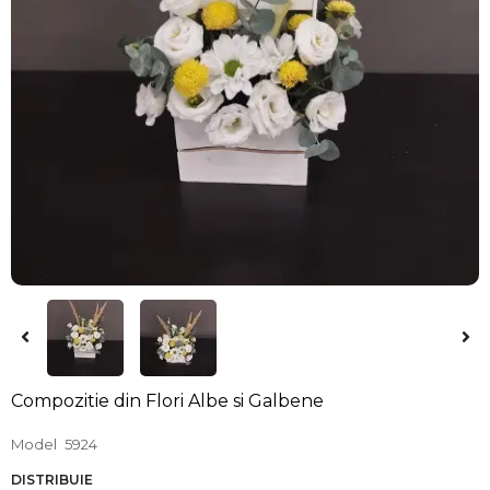
Compozitie din Flori Albe si Galbene
Model
5924
DISTRIBUIE