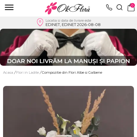
0
Locatia si data de livrare este
EDINET, EDINET 2026-08-08
Acasa
/
Flori in Ladite
/
Compozitie din Flori Albe si Galbene