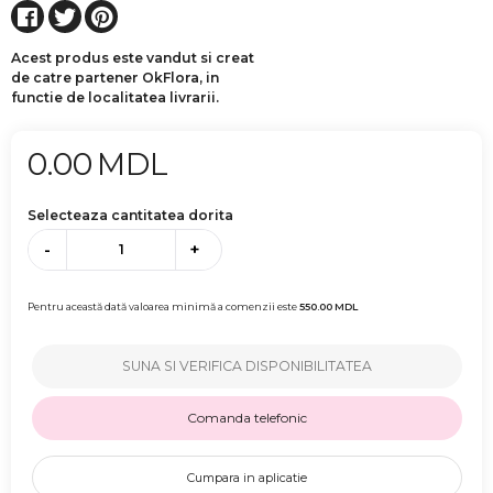
Acest produs este vandut si creat
de catre partener OkFlora, in
functie de localitatea livrarii.
0.00
MDL
Selecteaza cantitatea dorita
-
+
Pentru această dată valoarea minimă a comenzii este
550.00
MDL
SUNA SI VERIFICA DISPONIBILITATEA
Comanda telefonic
Cumpara in aplicatie