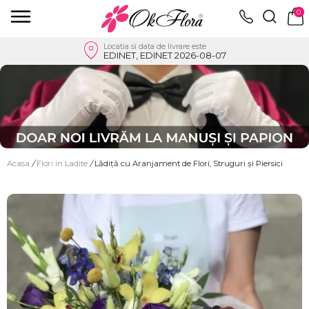
0
Locatia si data de livrare este
EDINET, EDINET 2026-08-07
Acasa
/
Flori in Ladite
/
Lădiță cu Aranjament de Flori, Struguri și Piersici