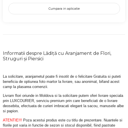
Cumpara in aplicatie
Informatii despre Lădiță cu Aranjament de Flori,
Struguri și Piersici
La solicitare, aranjametul poate fi insotit de o felicitare Gratuita si puteti 
beneficia de optiunea foto martor la livrare, sau anonimat, bifand acest 
camp la plasarea comenzii.
Livram flori oriunde in Moldova si la solicitare putem oferi livrare speciala 
prin LUXCOURIER, serviciu premium prin care beneficiati de o livrare 
deosebita, efectuata de curieri imbracati elegant la sacou, manusele albe 
si papion.
ATENTIE!!!
 Poza acestui produs este cu titlu de prezentare. Nuantele si 
florile pot varia in functie de sezon si stocul disponibil, fiind pastrate 