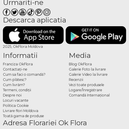
Urmariti-ne
Descarca aplicatia
2025, OkFlora Moldova
Informatii
Media
Franciza OkFlora
Blog OkFlora
Contactaţi-ne
Galerie Foto la livrare
Cum sa faci o comandă?
Galerie Video la livrare
Cum plătesc?
Recenzii
Cum livrăm?
Vezi toate produsele
Termeni, condiţii
Logare/Înregistrare
Despre noi
Comandă Internațional
Locuri vacante
Politica Cookie
Livrare flori Moldova
Toată gama de produse
Adresa Florariei Ok Flora