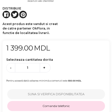
recenzii ale clientilor
DISTRIBUIE
Acest produs este vandut si creat
de catre partener OkFlora, in
functie de localitatea livrarii.
1 399.00
MDL
Selecteaza cantitatea dorita
-
+
Pentru această dată valoarea minimă a comenzii este
550.00
MDL
SUNA SI VERIFICA DISPONIBILITATEA
Comanda telefonic