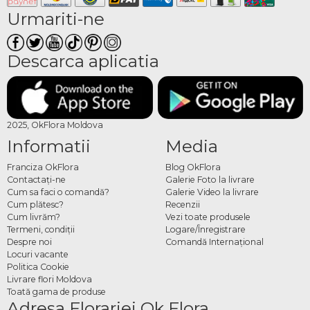
Urmariti-ne
Descarca aplicatia
2025, OkFlora Moldova
Informatii
Media
Franciza OkFlora
Blog OkFlora
Contactaţi-ne
Galerie Foto la livrare
Cum sa faci o comandă?
Galerie Video la livrare
Cum plătesc?
Recenzii
Cum livrăm?
Vezi toate produsele
Termeni, condiţii
Logare/Înregistrare
Despre noi
Comandă Internațional
Locuri vacante
Politica Cookie
Livrare flori Moldova
Toată gama de produse
Adresa Florariei Ok Flora