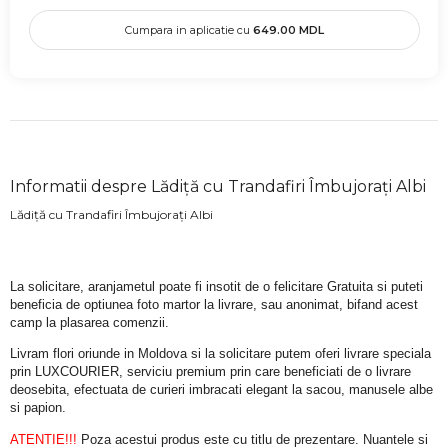
Cumpara in aplicatie cu
649.00
MDL
Informatii despre Lădiță cu Trandafiri Îmbujorați Albi
Lădiță cu Trandafiri Îmbujorați Albi
La solicitare, aranjametul poate fi insotit de o felicitare Gratuita si puteti 
beneficia de optiunea foto martor la livrare, sau anonimat, bifand acest 
camp la plasarea comenzii.
Livram flori oriunde in Moldova si la solicitare putem oferi livrare speciala 
prin LUXCOURIER, serviciu premium prin care beneficiati de o livrare 
deosebita, efectuata de curieri imbracati elegant la sacou, manusele albe 
si papion.
ATENTIE!!!
 Poza acestui produs este cu titlu de prezentare. Nuantele si 