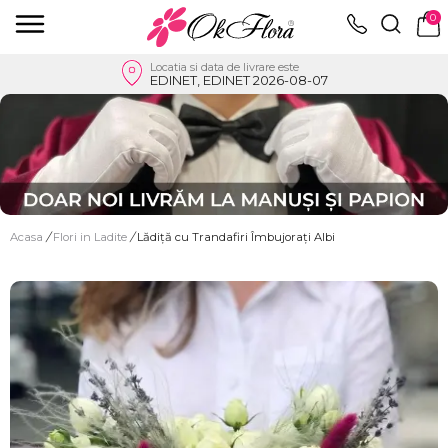
0
Locatia si data de livrare este
EDINET, EDINET 2026-08-07
Acasa
/
Flori in Ladite
/
Lădiță cu Trandafiri Îmbujorați Albi