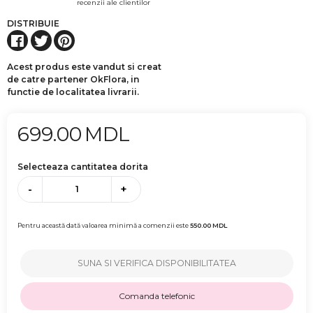
recenzii ale clientilor
DISTRIBUIE
Acest produs este vandut si creat
de catre partener OkFlora, in
functie de localitatea livrarii.
699.00
MDL
Selecteaza cantitatea dorita
-
+
Pentru această dată valoarea minimă a comenzii este
550.00
MDL
SUNA SI VERIFICA DISPONIBILITATEA
Comanda telefonic