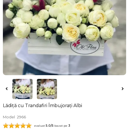
Lădiță cu Trandafiri Îmbujorați Albi
Model
2966
evaluat
5.0
/5
bazat pe
3