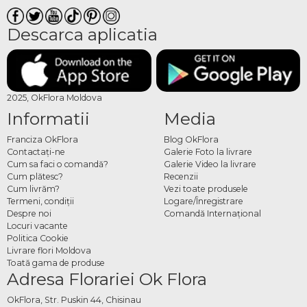
Descarca aplicatia
2025, OkFlora Moldova
Informatii
Media
Franciza OkFlora
Blog OkFlora
Contactaţi-ne
Galerie Foto la livrare
Cum sa faci o comandă?
Galerie Video la livrare
Cum plătesc?
Recenzii
Cum livrăm?
Vezi toate produsele
Termeni, condiţii
Logare/Înregistrare
Despre noi
Comandă Internațional
Locuri vacante
Politica Cookie
Livrare flori Moldova
Toată gama de produse
Adresa Florariei Ok Flora
OkFlora, Str. Puskin 44, Chisinau