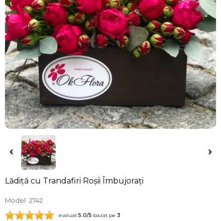
Lădiță cu Trandafiri Roșii Îmbujorați
Model
2742
evaluat
5.0
/5
bazat pe
3