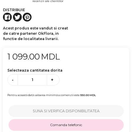
recenzii ale clientilor
DISTRIBUIE
Acest produs este vandut si creat
de catre partener OkFlora, in
functie de localitatea livrarii.
1 099.00
MDL
Selecteaza cantitatea dorita
-
+
Pentru această dată valoarea minimă a comenzii este
550.00
MDL
SUNA SI VERIFICA DISPONIBILITATEA
Comanda telefonic