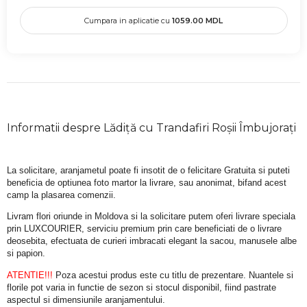
Cumpara in aplicatie cu
1059.00
MDL
Informatii despre Lădiță cu Trandafiri Roșii Îmbujorați
La solicitare, aranjametul poate fi insotit de o felicitare Gratuita si puteti 
beneficia de optiunea foto martor la livrare, sau anonimat, bifand acest 
camp la plasarea comenzii.
Livram flori oriunde in Moldova si la solicitare putem oferi livrare speciala 
prin LUXCOURIER, serviciu premium prin care beneficiati de o livrare 
deosebita, efectuata de curieri imbracati elegant la sacou, manusele albe 
si papion.
ATENTIE!!!
 Poza acestui produs este cu titlu de prezentare. Nuantele si 
florile pot varia in functie de sezon si stocul disponibil, fiind pastrate 
aspectul si dimensiunile aranjamentului.