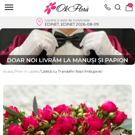
0
Locatia si data de livrare este
EDINET, EDINET 2026-08-09
Acasa
/
Flori in Ladite
/
Lădiță cu Trandafiri Roșii Îmbujorați