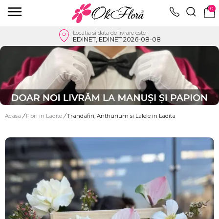
0
Locatia si data de livrare este
EDINET, EDINET 2026-08-08
Acasa
/
Flori in Ladite
/
Trandafiri, Anthurium si Lalele in Ladita