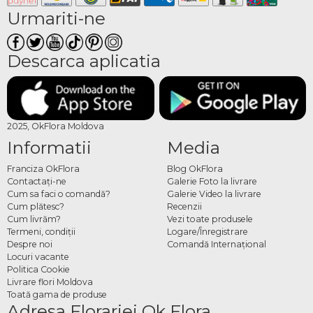
Urmariti-ne
Descarca aplicatia
2025, OkFlora Moldova
Informatii
Media
Franciza OkFlora
Blog OkFlora
Contactaţi-ne
Galerie Foto la livrare
Cum sa faci o comandă?
Galerie Video la livrare
Cum plătesc?
Recenzii
Cum livrăm?
Vezi toate produsele
Termeni, condiţii
Logare/Înregistrare
Despre noi
Comandă Internațional
Locuri vacante
Politica Cookie
Livrare flori Moldova
Toată gama de produse
Adresa Florariei Ok Flora