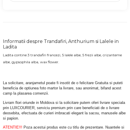
Informatii despre Trandafiri, Anthurium si Lalele in
Ladita
Ladita contine 3 trandafiri francezi, 5 lalele albe, 5 frezii albe, crizanteme
albe, gypsophila alba, wax flower.
La solicitare, aranjametul poate fi insotit de o felicitare Gratuita si puteti 
beneficia de optiunea foto martor la livrare, sau anonimat, bifand acest 
camp la plasarea comenzii.
Livram flori oriunde in Moldova si la solicitare putem oferi livrare speciala 
prin LUXCOURIER, serviciu premium prin care beneficiati de o livrare 
deosebita, efectuata de curieri imbracati elegant la sacou, manusele albe 
si papion.
ATENTIE!!!
 Poza acestui produs este cu titlu de prezentare. Nuantele si 