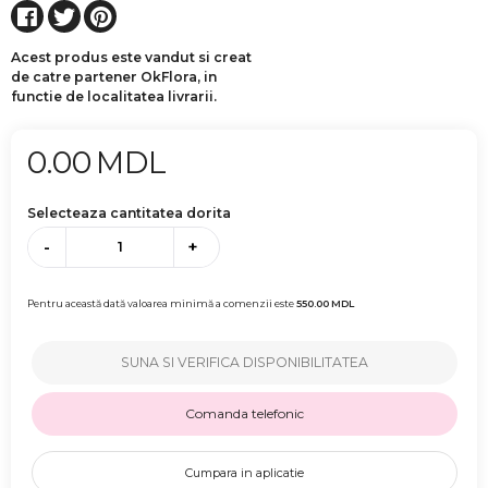
Acest produs este vandut si creat
de catre partener OkFlora, in
functie de localitatea livrarii.
0.00
MDL
Selecteaza cantitatea dorita
-
+
Pentru această dată valoarea minimă a comenzii este
550.00
MDL
SUNA SI VERIFICA DISPONIBILITATEA
Comanda telefonic
Cumpara in aplicatie