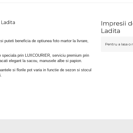
 Ladita
Impresii d
Ladita
 si puteti beneficia de optiunea foto martor la livrare, 
Pentru a lasa o r
rare speciala prin LUXCOURIER, serviciu premium prin 
bracati elegant la sacou, manusele albe si papion.
tele si florile pot varia in functie de sezon si stocul 
i.