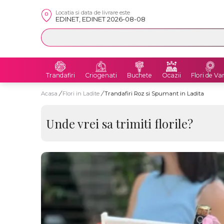
Locatia si data de livrare este
EDINET, EDINET 2026-08-08
Trandafiri
Criogenati
Buchete
Ocazii
Flori de Va
Acasa
/
Flori in Ladite
/
Trandafiri Roz si Spumant in Ladita
Unde vrei sa trimiti florile?