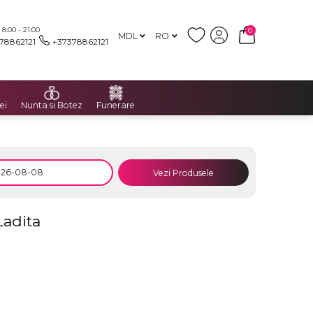
:00 - 21:00
0
MDL
RO
78862121
+37378862121
ei
Nunta si Botez
Funerare
Vezi Produsele
Ladita