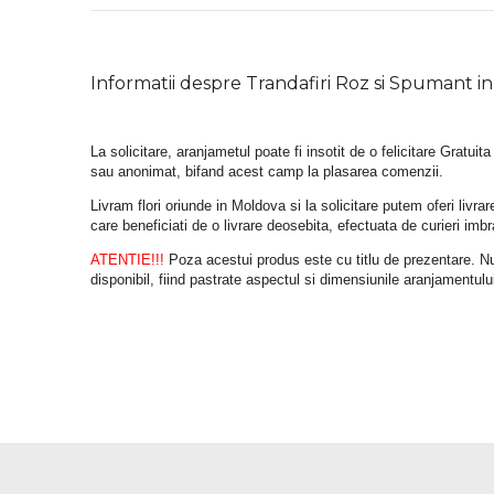
Informatii despre Trandafiri Roz si Spumant in
La solicitare, aranjametul poate fi insotit de o felicitare Gratuita
sau anonimat, bifand acest camp la plasarea comenzii.
Livram flori oriunde in Moldova si la solicitare putem oferi liv
care beneficiati de o livrare deosebita, efectuata de curieri im
ATENTIE!!!
 Poza acestui produs este cu titlu de prezentare. Nuan
disponibil, fiind pastrate aspectul si dimensiunile aranjamentulu