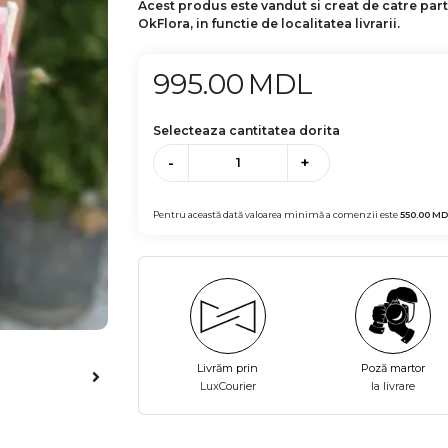
Acest produs este vandut si creat de catre par
OkFlora, in functie de localitatea livrarii.
995.00
MDL
Selecteaza cantitatea dorita
-
+
Pentru această dată valoarea minimă a comenzii este
550.00
MD
Livrăm prin
Poză martor
LuxCourier
la livrare