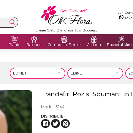
Lun-Dum: 8
+373
Livrare Gratuită în Chișinău și București
ra
Plante
Baloane
Compozitii Florale
Cadouri
Buchetul Mires
Trandafiri Roz si Spumant in 
Model
5244
DISTRIBUIE