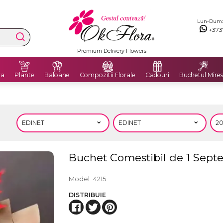
Lun-Dum: 8
+373
Premium Delivery Flowers
ra
Plante
Baloane
Compozitii Florale
Cadouri
Buchetul Mires
Buchet Comestibil de 1 Sept
Model
4215
DISTRIBUIE