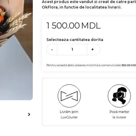
Acest produs este vandut si creat de catre par
OkFlora, in functie de localitatea livrarii.
1 500.00
MDL
Selecteaza cantitatea dorita
-
+
Pentru această dată valoarea minimă a comenzii este
550.00
MD
Livrăm prin
Poză martor
LuxCourier
la livrare