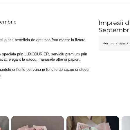
tembrie
Impresii 
Septembr
 si puteti beneficia de optiunea foto martor la livrare, 
Pentru a lasa o r
rare speciala prin LUXCOURIER, serviciu premium prin 
bracati elegant la sacou, manusele albe si papion.
tele si florile pot varia in functie de sezon si stocul 
i.