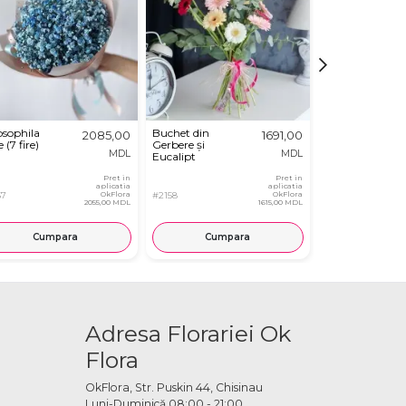
sophila
Buchet din
Buchet din
2085,00
1691,00
 (7 fire)
Gerbere și
Alstromerie
MDL
MDL
Eucalipt
Multicolora
Pret in
Pret in
aplicatia
aplicatia
57
OkFlora
#2158
OkFlora
#4341
2055,00 MDL
1615,00 MDL
Cumpara
Cumpara
Cump
Adresa Florariei Ok
Flora
OkFlora, Str. Puskin 44, Chisinau
Luni-Duminică 08:00 - 21:00