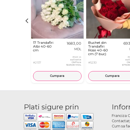
17 Trandafiri
Buchet din
1683,00
693
Albi 40-60
Trandafiri
MDL
cm
Rosii 40-60
cm (7 buc)
Pret in
P
aplicatia
apl
#2137
OkFlora
#5230
Ok
1649,00 MDL
679,0
Cumpara
Cumpara
Plati sigure prin
Infor
Franciza 
Contactaţ
Cum sa fa