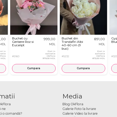
Buchet cu
Buchet din
Gyp
,00
999,00
891,00
Gerbere Roz si
Trandafiri Albi
Blue
MDL
MDL
MDL
Eucalipt
40-60 cm (9
buc)
ret in
Pret in
Pret in
icatia
aplicatia
aplicatia
Flora
#5160
OkFlora
#5232
OkFlora
#32
0 MDL
979,00 MDL
873,00 MDL
Cumpara
Cumpara
matii
Media
OkFlora
Blog OkFlora
i-ne
Galerie Foto la livrare
ci o comandă?
Galerie Video la livrare