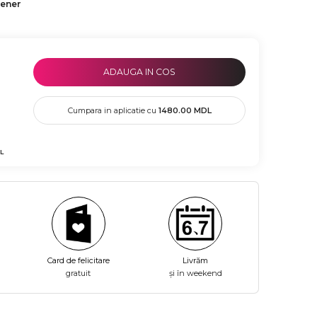
tener
ADAUGA IN COS
Cumpara in aplicatie cu
1480.00
MDL
L
Card de felicitare
Livrăm
gratuit
și în weekend