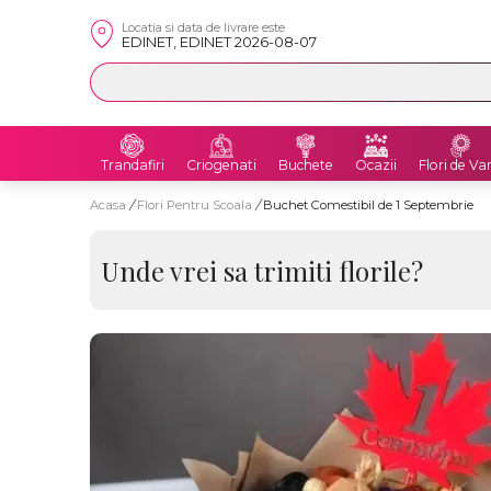
Locatia si data de livrare este
EDINET, EDINET 2026-08-07
Trandafiri
Criogenati
Buchete
Ocazii
Flori de Va
Acasa
/
Flori Pentru Scoala
/
Buchet Comestibil de 1 Septembrie
Unde vrei sa trimiti florile?