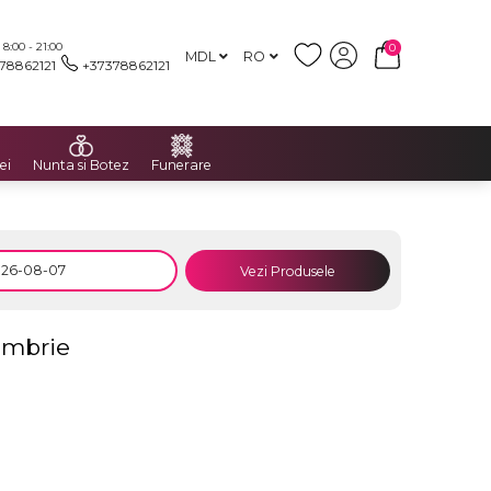
:00 - 21:00
0
MDL
RO
78862121
+37378862121
ei
Nunta si Botez
Funerare
Vezi Produsele
embrie