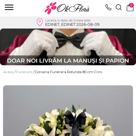
0
Locatia si data de livrare este
EDINET, EDINET 2026-08-09
Acasa
/
Funerare
/
Coroana Funerara Rotunda 80 cm Crini