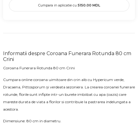
Cumpara in aplicatie cu
5150.00
MDL
Informatii despre Coroana Funerara Rotunda 80 cm
Crini
Coroana Funerara Rotunda 80 cm Crini
Cumpara online coroana uimitoare din crin alb cu Hypericum verde,
Dracaena, Pittosporum și verdeata sezoniera. La crearea coroanei funerare
rotunde, florile sunt infipte intr-un burete imbiibat cu apa (oazis) care
mareste durata de viata a florilor si contribuie la pastrarea indelungata a
acestora.
Dimensiune: 80 cm in diametru.