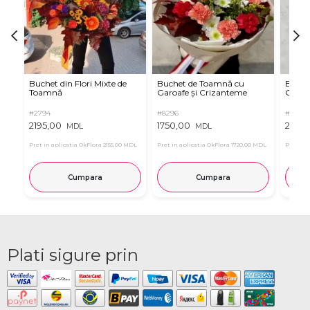
Buchet din Flori Mixte de
Buchet de Toamnă cu
Buchet
Toamnă
Garoafe și Crizanteme
Gerbe
#2794
#8296
#8346
2195,00
1750,00
2025,
MDL
MDL
Pret in aplicatia OkFlora
2155,00 MDL
Pret in aplicatia OkFlora
1720,00 MDL
Pret in 
Cumpara
Cumpara
Plati sigure prin