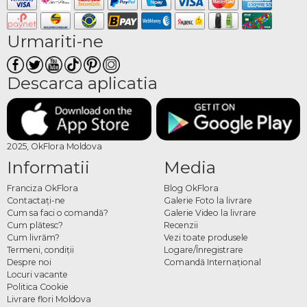
Urmariti-ne
Descarca aplicatia
2025, OkFlora Moldova
Informatii
Media
Franciza OkFlora
Blog OkFlora
Contactaţi-ne
Galerie Foto la livrare
Cum sa faci o comandă?
Galerie Video la livrare
Cum plătesc?
Recenzii
Cum livrăm?
Vezi toate produsele
Termeni, condiţii
Logare/Înregistrare
Despre noi
Comandă Internațional
Locuri vacante
Politica Cookie
Livrare flori Moldova