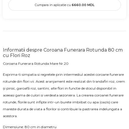
Cumpara in aplicatie cu
6660.00
MDL
Informatii despre Coroana Funerara Rotunda 80 cm
cu Flori Roz
Coroana Funerara Rotunda Mare Nr.20
Exprima-ti simpatia si regretele prin intermediul acestei coroane funerare
rotunde din flori vii. Acest aranjament este realizat din trandafiri roz, crem
și pirsic, garoafă roz, santini, alte flori in functie de stocul disponibil in
aceeasi gama de culori si verdeata sezoniera. La crearea coroanei funerare
rotunde, florile sunt infipte intr-un burete imbiibat cu apa (oazis) care
mareste durata de viata a florilor si contribuie la pastrarea indelungata a
acestora.
Dimensiune: 80 cm in diametru