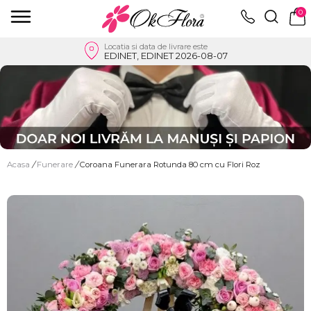
0
Locatia si data de livrare este
EDINET, EDINET 2026-08-07
Acasa
/
Funerare
/
Coroana Funerara Rotunda 80 cm cu Flori Roz