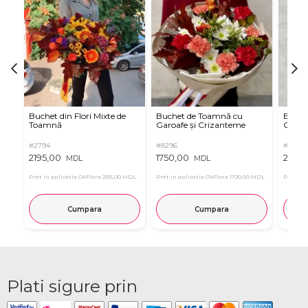
Buchet din Flori Mixte de
Buchet de Toamnă cu
Buchet
Toamnă
Garoafe și Crizanteme
Gerbe
#2794
#8296
#8346
2195,00
1750,00
2025,
MDL
MDL
Pret in aplicatia OkFlora
2155,00 MDL
Pret in aplicatia OkFlora
1720,00 MDL
Pret in 
Cumpara
Cumpara
Plati sigure prin