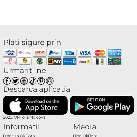
Plati sigure prin
Urmariti-ne
Descarca aplicatia
2025, OkFlora Moldova
Informatii
Media
Franciza OkFlora
Blog OkFlora