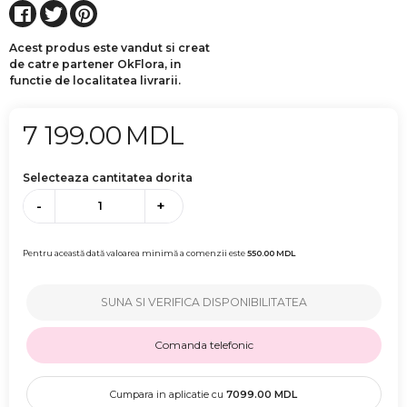
Acest produs este vandut si creat
de catre partener OkFlora, in
functie de localitatea livrarii.
7 199.00
MDL
Selecteaza cantitatea dorita
-
+
Pentru această dată valoarea minimă a comenzii este
550.00
MDL
SUNA SI VERIFICA DISPONIBILITATEA
Comanda telefonic
Cumpara in aplicatie cu
7099.00
MDL