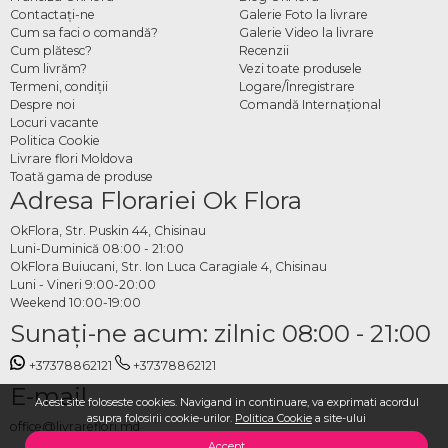
Contactaţi-ne
Galerie Foto la livrare
Cum sa faci o comandă?
Galerie Video la livrare
Cum plătesc?
Recenzii
Cum livrăm?
Vezi toate produsele
Termeni, condiţii
Logare/Înregistrare
Despre noi
Comandă Internațional
Locuri vacante
Politica Cookie
Livrare flori Moldova
Toată gama de produse
Adresa Florariei Ok Flora
OkFlora, Str. Puskin 44, Chisinau
Luni-Duminică 08:00 - 21:00
OkFlora Buiucani, Str. Ion Luca Caragiale 4, Chisinau
Luni - Vineri 9:00-20:00
Weekend 10:00-19:00
Sunaţi-ne acum: zilnic 08:00 - 21:00
+37378862121
+37378862121
E-mail
Acest site foloseste cookies. Navigand in continuare, va exprimati acordul
asupra folosirii cookie-urilor.
Politica Cookie
a site-ului
office@livrareflori.md
Accept