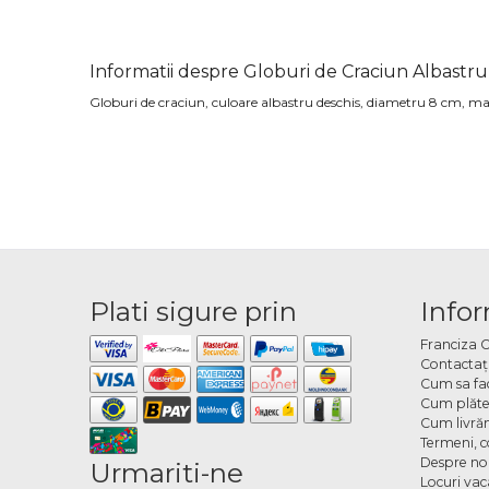
Informatii despre Globuri de Craciun Albastru
Globuri de craciun, culoare albastru deschis, diametru 8 cm, mate
Plati sigure prin
Infor
Franciza 
Contactaţ
Cum sa fa
Cum plăte
Cum livră
Termeni, co
Despre no
Urmariti-ne
Locuri va