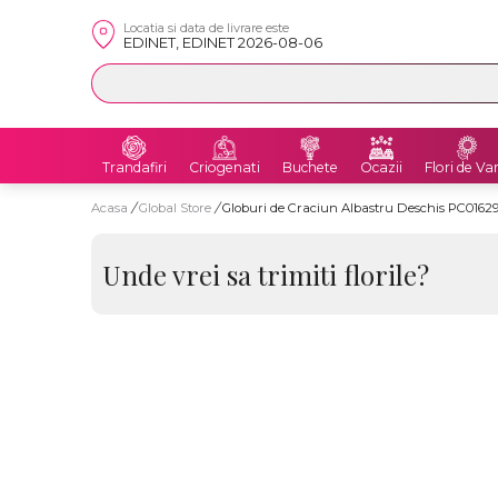
Locatia si data de livrare este
EDINET, EDINET 2026-08-06
Trandafiri
Criogenati
Buchete
Ocazii
Flori de Va
Acasa
/
Global Store
/
Globuri de Craciun Albastru Deschis PC01629
Unde vrei sa trimiti florile?