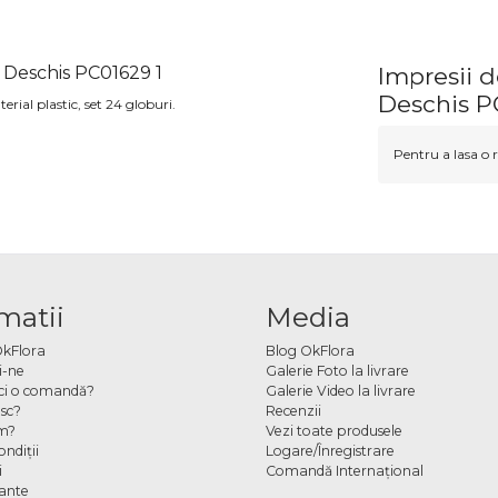
 Deschis PC01629 1
Impresii d
Deschis P
rial plastic, set 24 globuri.
Pentru a lasa o r
matii
Media
OkFlora
Blog OkFlora
i-ne
Galerie Foto la livrare
ci o comandă?
Galerie Video la livrare
sc?
Recenzii
m?
Vezi toate produsele
ndiţii
Logare/Înregistrare
i
Comandă Internațional
cante