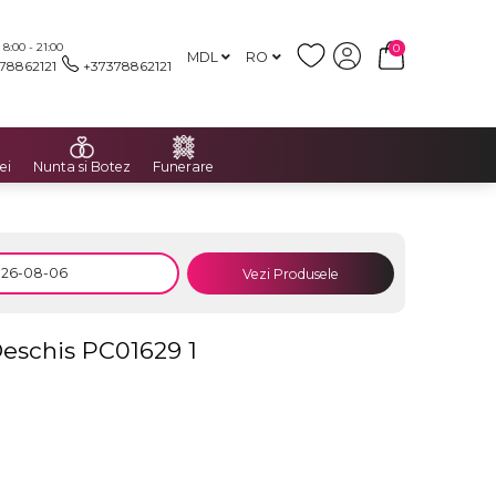
:00 - 21:00
0
MDL
RO
78862121
+37378862121
ei
Nunta si Botez
Funerare
Vezi Produsele
Deschis PC01629 1