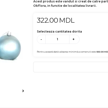
Acest produs este vandut si creat de catre par
OkFlora, in functie de localitatea livrarii.
322.00
MDL
Selecteaza cantitatea dorita
-
+
Pentru această dată valoarea minimă a comenzii este
550.00
MD