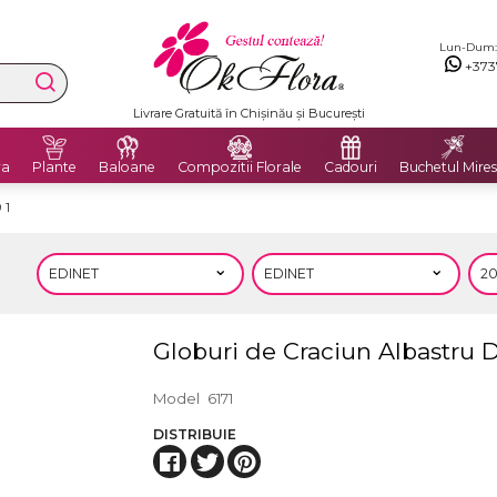
Lun-Dum: 8
+373
Livrare Gratuită în Chișinău și București
ra
Plante
Baloane
Compozitii Florale
Cadouri
Buchetul Mires
 1
Globuri de Craciun Albastru 
Model
6171
DISTRIBUIE