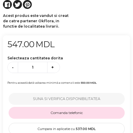
Acest produs este vandut si creat
de catre partener OkFlora, in
functie de localitatea livrarii.
547.00
MDL
Selecteaza cantitatea dorita
-
+
Pentru această dată valoarea minimă a comenzii este
550.00
MDL
SUNA SI VERIFICA DISPONIBILITATEA
Comanda telefonic
Cumpara in aplicatie cu
537.00
MDL