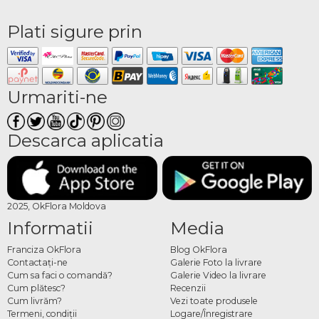
Plati sigure prin
Urmariti-ne
Descarca aplicatia
2025, OkFlora Moldova
Informatii
Media
Franciza OkFlora
Blog OkFlora
Contactaţi-ne
Galerie Foto la livrare
Cum sa faci o comandă?
Galerie Video la livrare
Cum plătesc?
Recenzii
Cum livrăm?
Vezi toate produsele
Termeni, condiţii
Logare/Înregistrare