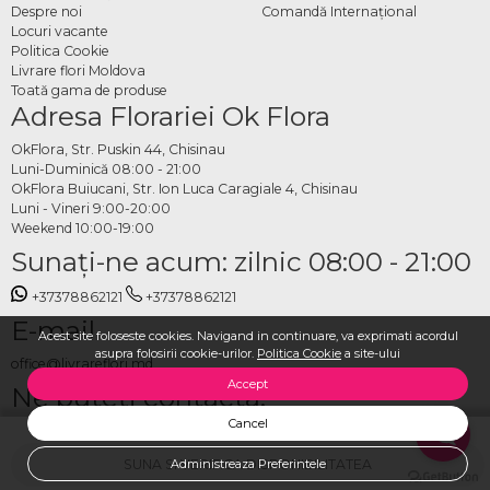
Despre noi
Comandă Internațional
Locuri vacante
Politica Cookie
Livrare flori Moldova
Toată gama de produse
Adresa Florariei Ok Flora
OkFlora, Str. Puskin 44, Chisinau
Luni-Duminică 08:00 - 21:00
OkFlora Buiucani, Str. Ion Luca Caragiale 4, Chisinau
Luni - Vineri 9:00-20:00
Weekend 10:00-19:00
Sunaţi-ne acum: zilnic 08:00 - 21:00
+37378862121
+37378862121
E-mail
Acest site foloseste cookies. Navigand in continuare, va exprimati acordul
asupra folosirii cookie-urilor.
Politica Cookie
a site-ului
office@livrareflori.md
Accept
Ne puteți contacta:
Cancel
whatsapp
,
messenger
SUNA SI VERIFICA DISPONIBILITATEA
Administreaza Preferintele