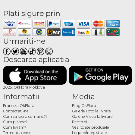
Plati sigure prin
Urmariti-ne
Descarca aplicatia
2025, OkFlora Moldova
Informatii
Media
Franciza OkFlora
Blog OkFlora
Contactaţi-ne
Galerie Foto la livrare
Cum sa faci o comandă?
Galerie Video la livrare
Cum plătesc?
Recenzii
Cum livrăm?
Vezi toate produsele
Termeni, condiţii
Logare/Înregistrare