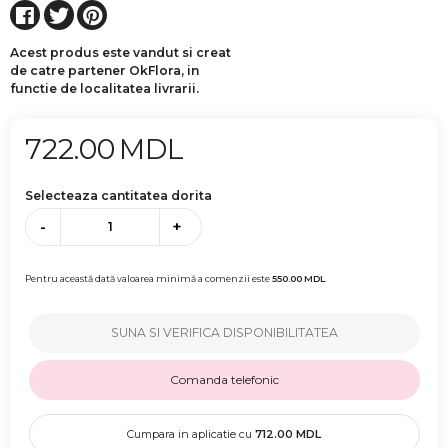
Acest produs este vandut si creat
de catre partener OkFlora, in
functie de localitatea livrarii.
722.00
MDL
Selecteaza cantitatea dorita
-
+
Pentru această dată valoarea minimă a comenzii este
550.00
MDL
SUNA SI VERIFICA DISPONIBILITATEA
Comanda telefonic
Cumpara in aplicatie cu
712.00
MDL