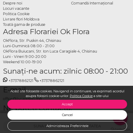
Despre noi
Comandă Internațional
Locuri vacante
Politica Cookie
Livrare flori Moldova
Toată gama de produse
Adresa Florariei Ok Flora
OkFlora, Str. Puskin 44, Chisinau
Luni-Duminică 08:00 - 21:00
OkFlora Buiucani, Str. Ion Luca Caragiale 4, Chisinau
Luni - Vineri 9:00-20:00
Weekend 10:00-19:00
Sunaţi-ne acum: zilnic 08:00 - 21:00
+37378862121
+37378862121
E-mail
Acest site foloseste cookies. Navigand in continuare, va exprimati acordul
asupra folosirii cookie-urilor.
Politica Cookie
a site-ului
office@livrareflori.md
Accept
Ne puteți contacta:
Cancel
whatsapp
,
messenger
SUNA SI VERIFICA DISPONIBILITATEA
Administreaza Preferintele