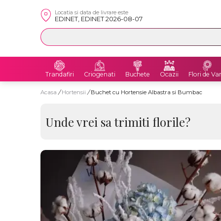
Locatia si data de livrare este
EDINET, EDINET 2026-08-07
Trandafiri
Criogenati
Buchete
Ocazii
Flori de Va
Acasa
/
Hortensii
/
Buchet cu Hortensie Albastra si Bumbac
Unde vrei sa trimiti florile?