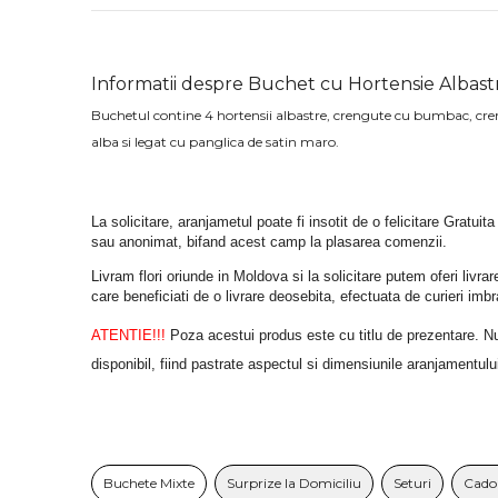
Informatii despre Buchet cu Hortensie Albast
Buchetul contine 4 hortensii albastre, crengute cu bumbac, cren
alba si legat cu panglica de satin maro.
La solicitare, aranjametul poate fi insotit de o felicitare Gratuita
sau anonimat, bifand acest camp la plasarea comenzii.
Livram flori oriunde in Moldova si la solicitare putem oferi liv
care beneficiati de o livrare deosebita, efectuata de curieri im
ATENTIE!!!
 Poza acestui produs este cu titlu de prezentare. Nuan
disponibil, fiind pastrate aspectul si dimensiunile aranjamentulu
Buchete Mixte
Surprize la Domiciliu
Seturi
Cado