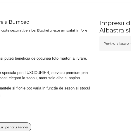
ra si Bumbac
Impresii 
Albastra 
gute decorative albe. Buchetul este ambalat in folie
Pentru a lasa o r
 si puteti beneficia de optiunea foto martor la livrare, 
rare speciala prin LUXCOURIER, serviciu premium prin 
bracati elegant la sacou, manusele albe si papion.
tele si florile pot varia in functie de sezon si stocul 
i.
uri pentru Femei