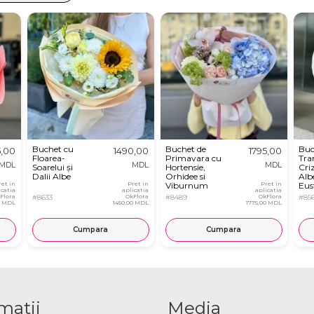
Buchet cu
Buchet de
Buc
5,00
1490,00
1795,00
Floarea-
Primavara cu
Tra
MDL
MDL
MDL
Soarelui și
Hortensie,
Cri
Dalii Albe
Orhidee si
Albe
ret in
Pret in
Viburnum
Pret in
Eu
icatia
aplicatia
aplicatia
Flora
#8633
OkFlora
#8489
OkFlora
#85
0 MDL
1450,00 MDL
1775,00 MDL
Cumpara
Cumpara
matii
Media