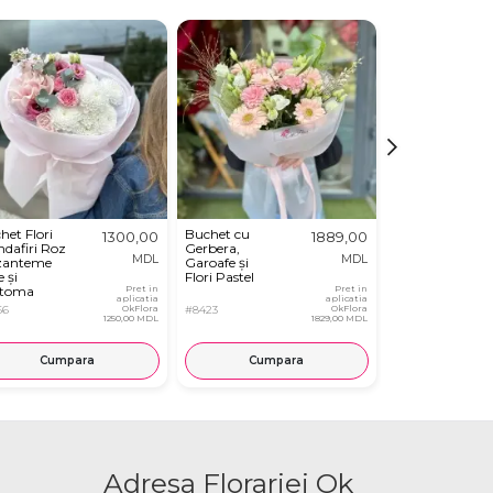
het Flori
Buchet cu
Buchet din
1300,00
1889,00
ndafiri Roz
Gerbera,
Hortensie,
MDL
MDL
zanteme
Garoafe și
Trandafiri si
 și
Flori Pastel
Dianthus
stoma
Pret in
Pret in
aplicatia
aplicatia
66
OkFlora
#8423
OkFlora
#8010
1250,00 MDL
1829,00 MDL
Cumpara
Cumpara
Cump
Adresa Florariei Ok