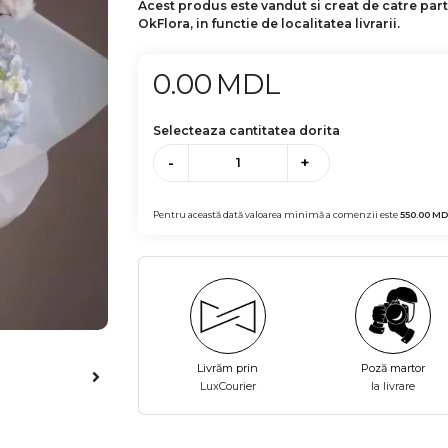
Acest produs este vandut si creat de catre par
OkFlora, in functie de localitatea livrarii.
0.00
MDL
Selecteaza cantitatea dorita
-
+
Pentru această dată valoarea minimă a comenzii este
550.00
MD
Livrăm prin
Poză martor
LuxCourier
la livrare