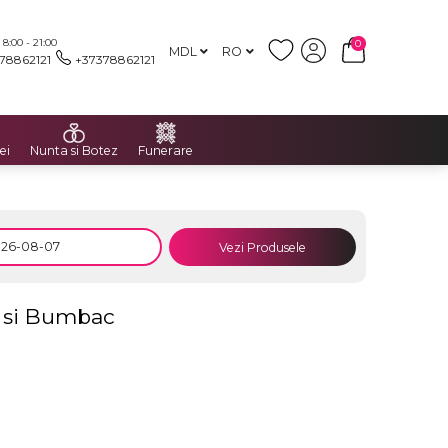
:00 - 21:00
0
MDL
RO
78862121
+37378862121
ei
Nunta si Botez
Funerare
Vezi Produsele
a si Bumbac