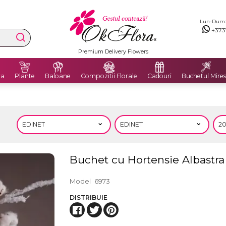
Lun-Dum: 8
+373
Livrăm flori în Moldova și România
ra
Plante
Baloane
Compozitii Florale
Cadouri
Buchetul Mires
Buchet cu Hortensie Albastr
Model
6973
DISTRIBUIE