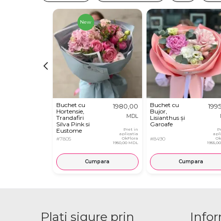
New
Buchet cu
Buchet cu
1980,00
199
Hortensie,
Bujor,
MDL
Trandafiri
Lisianthus și
Silva Pink si
Garoafe
Eustome
Pret in
P
aplicatia
apl
#7805
OkFlora
#8490
Ok
1950,00 MDL
1955,0
Cumpara
Cumpara
Plati sigure prin
Infor