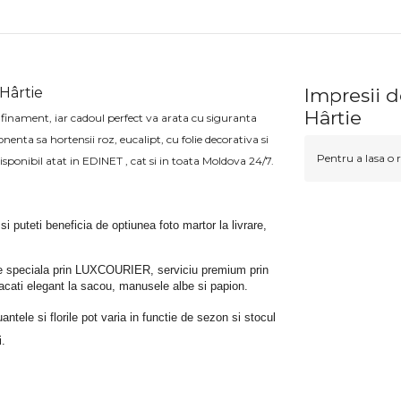
 Hârtie
Impresii d
Hârtie
afinament, iar cadoul perfect va arata cu siguranta
nta sa hortensii roz, eucalipt, cu folie decorativa si
Pentru a lasa o r
disponibil atat in EDINET , cat si in toata Moldova 24/7.
 si puteti beneficia de optiunea foto martor la livrare, 
rare speciala prin LUXCOURIER, serviciu premium prin 
bracati elegant la sacou, manusele albe si papion.
tele si florile pot varia in functie de sezon si stocul 
i.