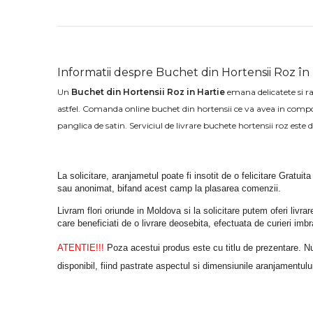
Informatii despre Buchet din Hortensii Roz în
Un
Buchet din Hortensii Roz in Hartie
emana delicatete si r
astfel. Comanda online buchet din hortensii ce va avea in compone
panglica de satin. Serviciul de livrare buchete hortensii roz este 
La solicitare, aranjametul poate fi insotit de o felicitare Gratuita
sau anonimat, bifand acest camp la plasarea comenzii.
Livram flori oriunde in Moldova si la solicitare putem oferi liv
care beneficiati de o livrare deosebita, efectuata de curieri im
ATENTIE!!!
 Poza acestui produs este cu titlu de prezentare. Nuan
disponibil, fiind pastrate aspectul si dimensiunile aranjamentulu