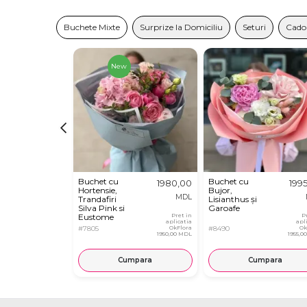
Buchete Mixte
Surprize la Domiciliu
Seturi
Cado
New
Buchet cu
Buchet cu
1980,00
199
Hortensie,
Bujor,
MDL
Trandafiri
Lisianthus și
Silva Pink si
Garoafe
Eustome
Pret in
P
aplicatia
apl
#7805
OkFlora
#8490
Ok
1950,00 MDL
1955,0
Cumpara
Cumpara