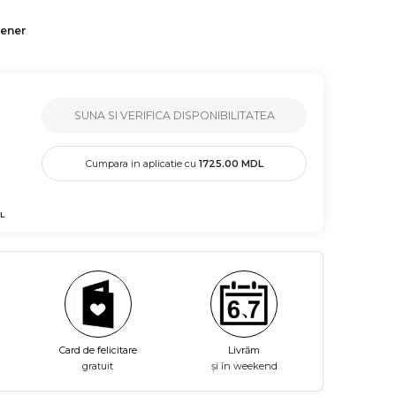
tener
SUNA SI VERIFICA DISPONIBILITATEA
Cumpara in aplicatie cu
1725.00
MDL
L
Card de felicitare
Livrăm
gratuit
și în weekend