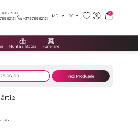
:00 - 21:00
0
MDL
RO
78862121
+37378862121
ei
Nunta si Botez
Funerare
Vezi Produsele
ârtie
entilor