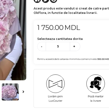
Acest produs este vandut si creat de catre par
OkFlora, in functie de localitatea livrarii.
1 750.00
MDL
Selecteaza cantitatea dorita
-
+
Pentru această dată valoarea minimă a comenzii este
550.00
MD
Livrăm prin
Poză martor
LuxCourier
la livrare