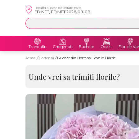
Locatia si data de livrare este
EDINET, EDINET 2026-08-08
Trandafiri
Criogenati
Buchete
Ocazii
Flori de Va
Acasa
/
Hortensii
/
Buchet din Hortensii Roz în Hârtie
Unde vrei sa trimiti florile?