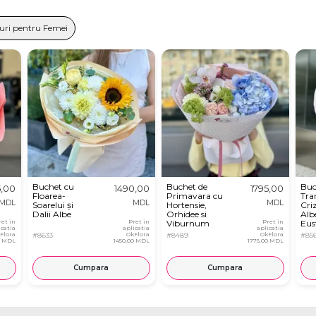
uri pentru Femei
Buchet cu
Buchet de
Buc
5,00
1490,00
1795,00
Floarea-
Primavara cu
Tra
MDL
MDL
MDL
Soarelui și
Hortensie,
Cri
Dalii Albe
Orhidee si
Albe
ret in
Pret in
Viburnum
Pret in
Eu
icatia
aplicatia
aplicatia
Flora
#8633
OkFlora
#8489
OkFlora
#85
0 MDL
1450,00 MDL
1775,00 MDL
Cumpara
Cumpara