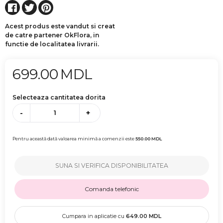
Acest produs este vandut si creat
de catre partener OkFlora, in
functie de localitatea livrarii.
699.00
MDL
Selecteaza cantitatea dorita
-
+
Pentru această dată valoarea minimă a comenzii este
550.00
MDL
SUNA SI VERIFICA DISPONIBILITATEA
Comanda telefonic
Cumpara in aplicatie cu
649.00
MDL