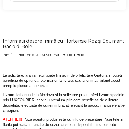
Informatii despre Inimă cu Hortensie Roz și Spumant
Bacio di Bole
Inimă cu Hortensie Roz și Spumant Bacio di Bole
La solicitare, aranjametul poate fi insotit de o felicitare Gratuita si puteti 
beneficia de optiunea foto martor la livrare, sau anonimat, bifand acest 
camp la plasarea comenzii.
Livram flori oriunde in Moldova si la solicitare putem oferi livrare speciala 
prin LUXCOURIER, serviciu premium prin care beneficiati de o livrare 
deosebita, efectuata de curieri imbracati elegant la sacou, manusele albe 
si papion.
ATENTIE!!!
 Poza acestui produs este cu titlu de prezentare. Nuantele si 
florile pot varia in functie de sezon si stocul disponibil, fiind pastrate 