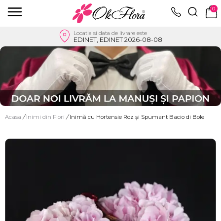
0
Locatia si data de livrare este
EDINET, EDINET 2026-08-08
Acasa
/
Inimi din Flori
/
Inimă cu Hortensie Roz și Spumant Bacio di Bole