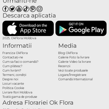
Urmariti-ne
Descarca aplicatia
2025, OkFlora Moldova
Informatii
Media
Franciza OkFlora
Blog OkFlora
Contactaţi-ne
Galerie Foto la livrare
Cum sa faci o comandă?
Galerie Video la livrare
Cum plătesc?
Recenzii
Cum livrăm?
Vezi toate produsele
Termeni, condiţii
Logare/Înregistrare
Despre noi
Comandă Internațional
Locuri vacante
Politica Cookie
Livrare flori Moldova
Toată gama de produse
Adresa Florariei Ok Flora