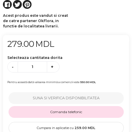
Acest produs este vandut si creat
de catre partener OkFlora, in
functie de localitatea livrarii.
279.00
MDL
Selecteaza cantitatea dorita
-
+
Pentru această dată valoarea minimă a comenzii este
550.00
MDL
SUNA SI VERIFICA DISPONIBILITATEA
Comanda telefonic
Cumpara in aplicatie cu
259.00
MDL