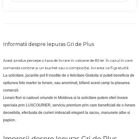
Informatii despre Iepuras Gri de Plus
Acest produs percepe o taxa de livrare in valoane de 85 lei. În cazul în care
comanda conține și un buchet sau o compoziție, livrarea va fi gratuită.
La solicitare, jucariile pot fi insotite de o felicitare Gratuita si puteti beneficia de 
optiunea foto martor la livrare, sau anonimat, bifand acest camp la plasarea 
comenzii.
Livram flori si cadouri oriunde in Moldova si la solicitare putem oferi livrare 
speciala prin LUXCOURIER, serviciu premium prin care beneficiati de o livrare 
deosebita, efectuata de curieri imbracati elegant la sacou, manusele albe si 
papion.
Impresii despre Iepuras Gri de Plus