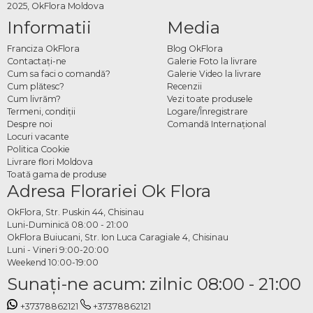
2025, OkFlora Moldova
Informatii
Media
Franciza OkFlora
Blog OkFlora
Contactaţi-ne
Galerie Foto la livrare
Cum sa faci o comandă?
Galerie Video la livrare
Cum plătesc?
Recenzii
Cum livrăm?
Vezi toate produsele
Termeni, condiţii
Logare/Înregistrare
Despre noi
Comandă Internațional
Locuri vacante
Politica Cookie
Livrare flori Moldova
Toată gama de produse
Adresa Florariei Ok Flora
OkFlora, Str. Puskin 44, Chisinau
Luni-Duminică 08:00 - 21:00
OkFlora Buiucani, Str. Ion Luca Caragiale 4, Chisinau
Luni - Vineri 9:00-20:00
Weekend 10:00-19:00
Sunaţi-ne acum: zilnic 08:00 - 21:00
+37378862121
+37378862121