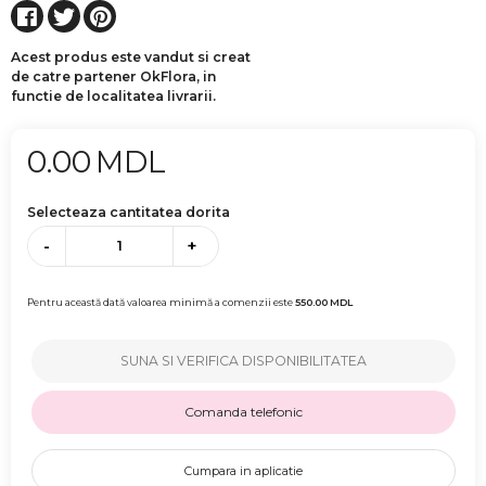
Acest produs este vandut si creat
de catre partener OkFlora, in
functie de localitatea livrarii.
0.00
MDL
Selecteaza cantitatea dorita
-
+
Pentru această dată valoarea minimă a comenzii este
550.00
MDL
SUNA SI VERIFICA DISPONIBILITATEA
Comanda telefonic
Cumpara in aplicatie