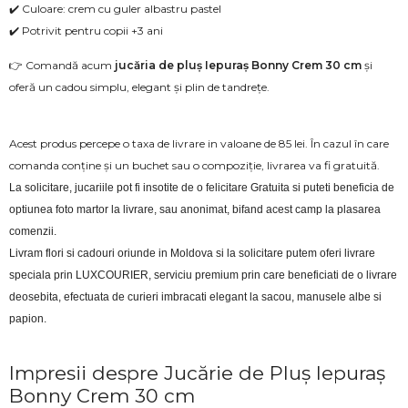
✔️ Culoare: crem cu guler albastru pastel
✔️ Potrivit pentru copii +3 ani
👉 Comandă acum
jucăria de pluș Iepuraș Bonny Crem 30 cm
și
oferă un cadou simplu, elegant și plin de tandrețe.
Acest produs percepe o taxa de livrare in valoane de 85 lei. În cazul în care
comanda conține și un buchet sau o compoziție, livrarea va fi gratuită.
La solicitare, jucariile pot fi insotite de o felicitare Gratuita si puteti beneficia de 
optiunea foto martor la livrare, sau anonimat, bifand acest camp la plasarea 
comenzii.
Livram flori si cadouri oriunde in Moldova si la solicitare putem oferi livrare 
speciala prin LUXCOURIER, serviciu premium prin care beneficiati de o livrare 
deosebita, efectuata de curieri imbracati elegant la sacou, manusele albe si 
papion.
Impresii despre Jucărie de Pluș Iepuraș
Bonny Crem 30 cm