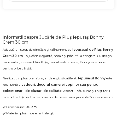
Informatii despre Jucărie de Pluș Iepuraș Bonny
Crem 30 cm
Adaugă un strop de gingășie și rafinament cu
Iepurașul de Pluș Bonny
Crem 30 cm
– o jucărie elegantă, moale și plăcută la atingere. Cu design
minimalist, expresie blândă și guler albastru pastel, Bonny este perfect
pentru orice vârstă.
Realizat din pluș premium, antialergic și catifelat,
Iepurașul Bonny
este
ideal pentru
cadouri, decorul camerei copiilor sau pentru
colecționarii de plușuri de calitate
. Aspectul său curat și liniștitor îl
face potrivit și pentru decoruri moderne sau aranjamente florale deosebite.
✔️ Dimensiune:
30 cm
✔️ Material: pluș moale, antialergic