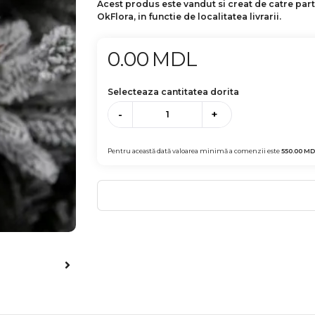
Acest produs este vandut si creat de catre par
OkFlora, in functie de localitatea livrarii.
0.00
MDL
Selecteaza cantitatea dorita
-
+
Pentru această dată valoarea minimă a comenzii este
550.00
MD