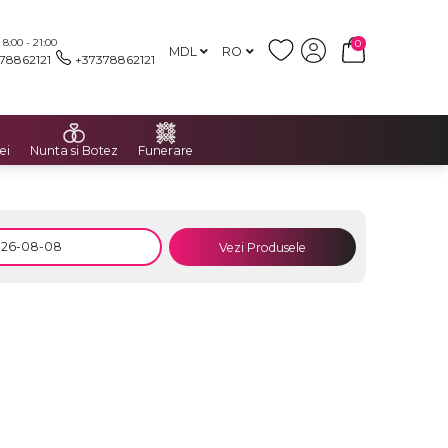
:00 - 21:00
0
MDL
RO
78862121
+37378862121
ei
Nunta si Botez
Funerare
Vezi Produsele