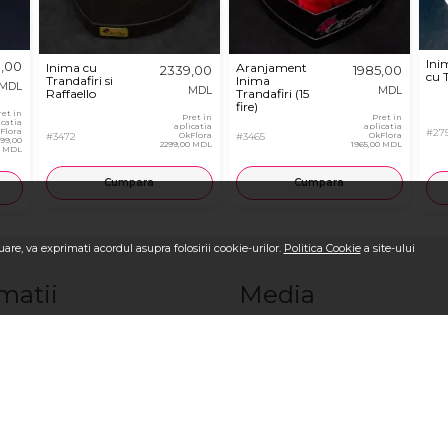
Ini
9,00
Inima cu
Aranjament
2339,00
1985,00
cu T
Trandafiri si
Inima
MDL
MDL
MDL
Raffaello
Trandafiri (15
fire)
ret in
Pret in
Pret in
icatia
aplicatia
aplicatia
Flora
#27
#3472
OkFlora
#3465
OkFlora
699,00
2299,00 MDL
1965,00 MDL
MDL
Cumpara
Cumpara
are, va exprimati acordul asupra folosirii cookie-urilor.
Politica Cookie
a site-ului
matii
Media
OkFlora
Blog OkFlora
i-ne
Galerie Foto la livrare
ci o comandă?
Galerie Video la livrare
sc?
Recenzii
m?
Vezi toate produsele
ndiţii
Logare/Înregistrare
i
Comandă Internațional