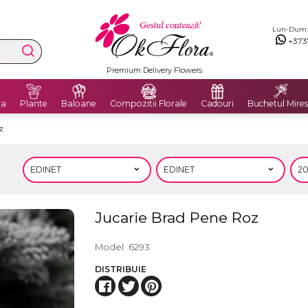
Lun-Dum: 8
+373
Premium Delivery Flowers
ra
Plante
Baloane
Compozitii Florale
Cadouri
Buchetul Mires
z
Jucarie Brad Pene Roz
Model
6293
DISTRIBUIE