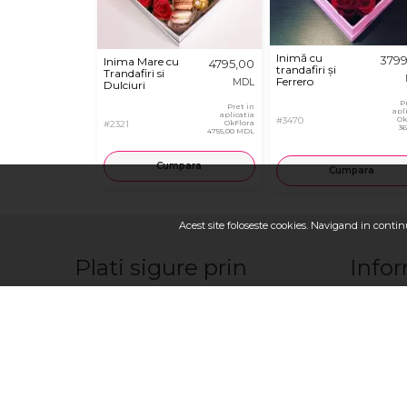
Inimă cu
379
Inima Mare cu
4795,00
trandafiri și
Trandafiri si
Ferrero
MDL
Dulciuri
P
Pret in
apl
aplicatia
#3470
Ok
#2321
OkFlora
3
4755,00 MDL
Cumpara
Cumpara
Acest site foloseste cookies. Navigand in continu
Plati sigure prin
Infor
Franciza 
Contactaţ
Cum sa fa
Cum plăte
Cum livră
Termeni, co
Despre no
Urmariti-ne