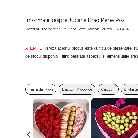
Informatii despre Jucarie Brad Pene Roz
Decoratiune de craciun, 8cm, Roz Deschis, Pufos DS08614
ATENTIE!!!
Poza acestui produs este cu titlu de prezentare. Nu
de stocul disponibil, fiind pastrate aspectul si dimensiunile ara
Inimi din Flori
Bauturi Alcoolice
Cadouri
8 Marti