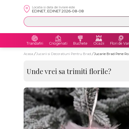
Locatia si data de livrare este
EDINET, EDINET 2026-08-08
Trandafiri
Criogenati
Buchete
Ocazii
Flori de Va
Acasa
/
Jucarii si Decoratiuni Pentru Brad
/
Jucarie Brad Pene Ro
Unde vrei sa trimiti florile?