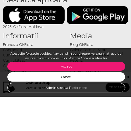
2025, OkFlora Moldova
Informatii
Media
Franciza OkFlora
Blog OkFlora
Contactaţi-ne
Galerie Foto la livrare
Acest site foloseste cookies. Navigand in continuare, va exprimati acordul
Cum sa faci o comandă?
Galerie Video la livrare
asupra folosirii cookie-urilor.
Politica Cookie
a site-ului
Cum plătesc?
Recenzii
Cum livrăm?
Vezi toate produsele
Accept
Termeni, condiţii
Logare/Înregistrare
Despre noi
Comandă Internațional
X
Cancel
Locuri vacante
OkFlora App
Politica Cookie
DESCĂRCĂ
Prețuri și oferte preferențiale
SUNA SI VERIFICA DISPONIBILITATEA
Administreaza Preferintele
Livrare flori Moldova
Toată gama de produse
Adresa Florariei Ok Flora
OkFlora, Str. Puskin 44, Chisinau
Luni-Duminică 08:00 - 21:00
OkFlora Buiucani, Str. Ion Luca Caragiale 4, Chisinau
Luni - Vineri 9:00-20:00