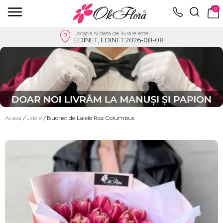
0
Locatia si data de livrare este
EDINET, EDINET 2026-08-08
Acasa
/
Lalele
/
Buchet de Lalele Roz Columbus