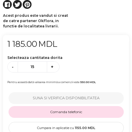
Acest produs este vandut si creat
de catre partener OkFlora, in
functie de localitatea livrarii.
1 185.00
MDL
Selecteaza cantitatea dorita
-
+
Pentru această dată valoarea minimă a comenzii este
550.00
MDL
SUNA SI VERIFICA DISPONIBILITATEA
Comanda telefonic
Cumpara in aplicatie cu
1155.00
MDL