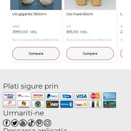
Urs gigantic 160cm↑
Urs mare 60cm
Urs de
#966
#11
#4939
3990,00
815,00
2835
MDL
MDL
Pret in aplicatia OkFlora
3890,00 MDL
Pret in aplicatia OkFlora
795,00 MDL
Pret in 
Cumpara
Cumpara
Plati sigure prin
Urmariti-ne
Descarca aplicatia