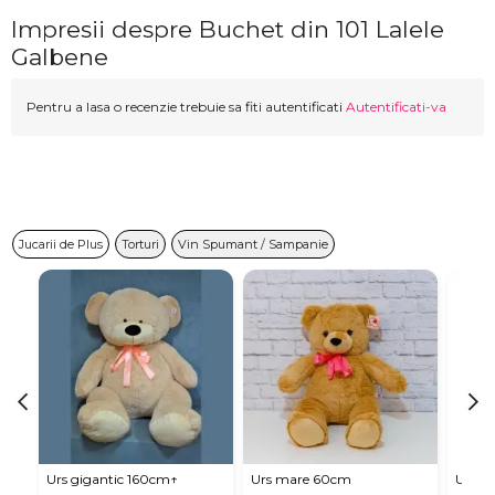
Impresii despre Buchet din 101 Lalele
Galbene
Pentru a lasa o recenzie trebuie sa fiti autentificati
Autentificati-va
Jucarii de Plus
Torturi
Vin Spumant / Sampanie
Urs gigantic 160cm↑
Urs mare 60cm
Urs de