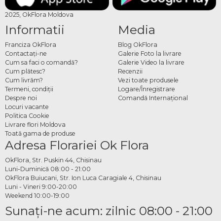
2025, OkFlora Moldova
Informatii
Media
Franciza OkFlora
Blog OkFlora
Contactaţi-ne
Galerie Foto la livrare
Cum sa faci o comandă?
Galerie Video la livrare
Cum plătesc?
Recenzii
Cum livrăm?
Vezi toate produsele
Termeni, condiţii
Logare/Înregistrare
Despre noi
Comandă Internațional
Locuri vacante
Politica Cookie
Livrare flori Moldova
Toată gama de produse
Adresa Florariei Ok Flora
OkFlora, Str. Puskin 44, Chisinau
Luni-Duminică 08:00 - 21:00
OkFlora Buiucani, Str. Ion Luca Caragiale 4, Chisinau
Luni - Vineri 9:00-20:00
Weekend 10:00-19:00
Sunaţi-ne acum: zilnic 08:00 - 21:00