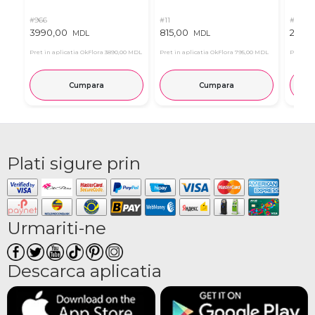
#966
#11
#4939
3990,00
815,00
2835
MDL
MDL
Pret in aplicatia OkFlora
3890,00 MDL
Pret in aplicatia OkFlora
795,00 MDL
Pret in 
Cumpara
Cumpara
Plati sigure prin
Urmariti-ne
Descarca aplicatia