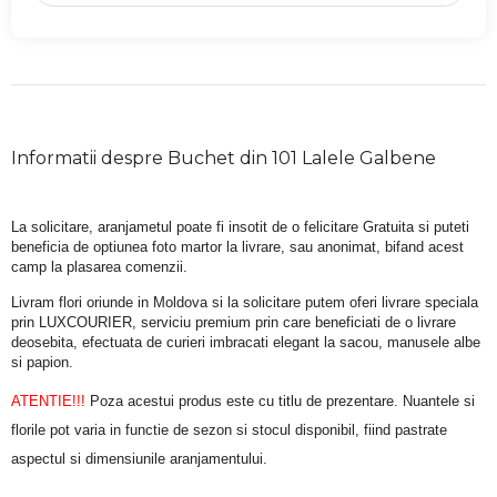
Informatii despre Buchet din 101 Lalele Galbene
La solicitare, aranjametul poate fi insotit de o felicitare Gratuita si puteti 
beneficia de optiunea foto martor la livrare, sau anonimat, bifand acest 
camp la plasarea comenzii.
Livram flori oriunde in Moldova si la solicitare putem oferi livrare speciala 
prin LUXCOURIER, serviciu premium prin care beneficiati de o livrare 
deosebita, efectuata de curieri imbracati elegant la sacou, manusele albe 
si papion.
ATENTIE!!!
 Poza acestui produs este cu titlu de prezentare. Nuantele si 
florile pot varia in functie de sezon si stocul disponibil, fiind pastrate 
aspectul si dimensiunile aranjamentului.