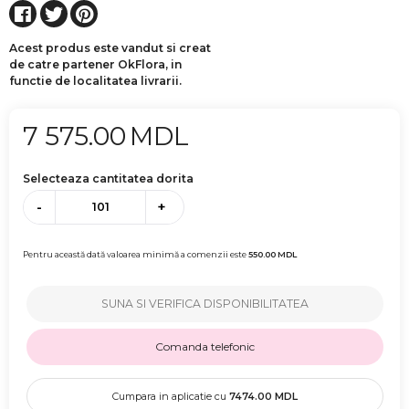
Acest produs este vandut si creat
de catre partener OkFlora, in
functie de localitatea livrarii.
7 575.00
MDL
Selecteaza cantitatea dorita
-
+
Pentru această dată valoarea minimă a comenzii este
550.00
MDL
SUNA SI VERIFICA DISPONIBILITATEA
Comanda telefonic
Cumpara in aplicatie cu
7474.00
MDL