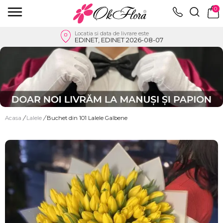
0
Locatia si data de livrare este
EDINET, EDINET 2026-08-07
Acasa
/
Lalele
/
Buchet din 101 Lalele Galbene