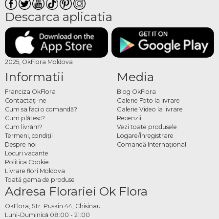
Descarca aplicatia
2025, OkFlora Moldova
Informatii
Media
Franciza OkFlora
Blog OkFlora
Contactaţi-ne
Galerie Foto la livrare
Cum sa faci o comandă?
Galerie Video la livrare
Cum plătesc?
Recenzii
Cum livrăm?
Vezi toate produsele
Termeni, condiţii
Logare/Înregistrare
Despre noi
Comandă Internațional
Locuri vacante
Politica Cookie
Livrare flori Moldova
Toată gama de produse
Adresa Florariei Ok Flora
OkFlora, Str. Puskin 44, Chisinau
Luni-Duminică 08:00 - 21:00