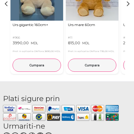
Urs gigantic 160cm↑
Urs mare 60cm
Urs de
#966
#11
#4939
3990,00
815,00
2835
MDL
MDL
Pret in aplicatia OkFlora
3890,00 MDL
Pret in aplicatia OkFlora
795,00 MDL
Pret in 
Cumpara
Cumpara
Plati sigure prin
Urmariti-ne