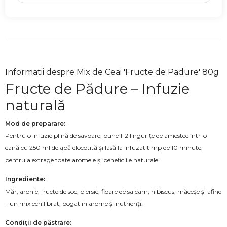
Informatii despre Mix de Ceai 'Fructe de Padure' 80g
Fructe de Pădure – Infuzie
naturală
Mod de preparare:
Pentru o infuzie plină de savoare, pune 1-2 lingurițe de amestec într-o
cană cu 250 ml de apă clocotită și lasă la infuzat timp de 10 minute,
pentru a extrage toate aromele și beneficiile naturale.
Ingrediente:
Măr, aronie, fructe de soc, piersic, floare de salcâm, hibiscus, măceșe și afine
– un mix echilibrat, bogat în arome și nutrienți.
Condiții de păstrare: