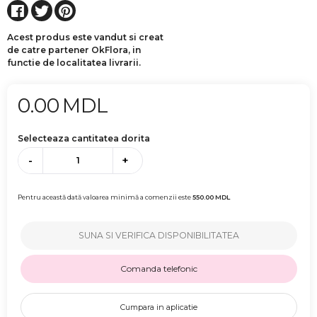
Acest produs este vandut si creat
de catre partener OkFlora, in
functie de localitatea livrarii.
0.00
MDL
Selecteaza cantitatea dorita
-
+
Pentru această dată valoarea minimă a comenzii este
550.00
MDL
SUNA SI VERIFICA DISPONIBILITATEA
Comanda telefonic
Cumpara in aplicatie