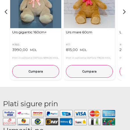
Urs gigantic 160cm↑
Urs mare 60cm
Urs de
#966
#11
#4939
3990,00
815,00
2835
MDL
MDL
Pret in aplicatia OkFlora
3890,00 MDL
Pret in aplicatia OkFlora
795,00 MDL
Pret in 
Cumpara
Cumpara
Plati sigure prin