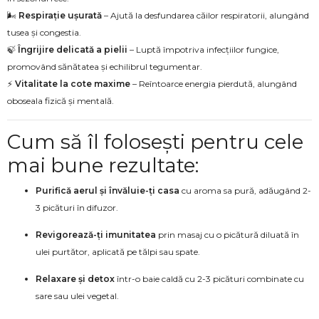
🌬️
Respirație ușurată
– Ajută la desfundarea căilor respiratorii, alungând
tusea și congestia.
🍃
Îngrijire delicată a pielii
– Luptă împotriva infecțiilor fungice,
promovând sănătatea și echilibrul tegumentar.
⚡
Vitalitate la cote maxime
– Reîntoarce energia pierdută, alungând
oboseala fizică și mentală.
Cum să îl folosești pentru cele
mai bune rezultate:
Purifică aerul și învăluie-ți casa
cu aroma sa pură, adăugând 2-
3 picături în difuzor.
Revigorează-ți imunitatea
prin masaj cu o picătură diluată în
ulei purtător, aplicată pe tălpi sau spate.
Relaxare și detox
într-o baie caldă cu 2-3 picături combinate cu
sare sau ulei vegetal.