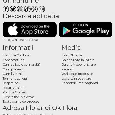
Urmariti-ne
Descarca aplicatia
2025, OkFlora Moldova
Informatii
Media
Franciza OkFlora
Blog OkFlora
Contactaţi-ne
Galerie Foto la livrare
Cum sa faci o comandă?
Galerie Video la livrare
Cum plătesc?
Recenzii
Cum livrăm?
Vezi toate produsele
Termeni, condiţii
Logare/Înregistrare
Despre noi
Comandă Internațional
Locuri vacante
Politica Cookie
Livrare flori Moldova
Toată gama de produse
Adresa Florariei Ok Flora