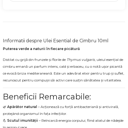
Informatii despre Ulei Esential de Cimbru 10ml
Puterea verde a naturii în fiecare picătură
Distilat cu grijă din frunzele și florile de
Thymus vulgaris
, uleiul esențial de
cimbru emană un parfum intens, cald și erbaceu, cu o notă ușor picantă
ce evocă briza mediteraneană. Este un adevărat elixir pentru trup și suflet,
recunoscut pentru compușii săi activi care susțin sănătatea și vitalitatea.
Beneficii Remarcabile:
🌿
Apărător natural
– Acționează cu forță antibacteriană și antivirală,
protejând organismul în fața infecțiilor.
💪
Scutul imunității
– Reîncarcă energia corpului, fiind aliatul de nădejde
în sezonul rece.