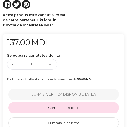
Acest produs este vandut si creat
de catre partener OkFlora, in
functie de localitatea livrarii.
137.00
MDL
Selecteaza cantitatea dorita
-
+
Pentru această dată valoarea minimă a comenzii este
550.00
MDL
SUNA SI VERIFICA DISPONIBILITATEA
Comanda telefonic
Cumpara in aplicatie