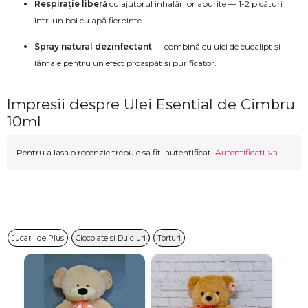
Respirație liberă
cu ajutorul inhalărilor aburite — 1-2 picături
într-un bol cu apă fierbinte.
Spray natural dezinfectant
— combină cu ulei de eucalipt și
lămâie pentru un efect proaspăt și purificator.
Impresii despre Ulei Esential de Cimbru
10ml
Pentru a lasa o recenzie trebuie sa fiti autentificati
Autentificati-va
Jucarii de Plus
Ciocolate si Dulciuri
Torturi