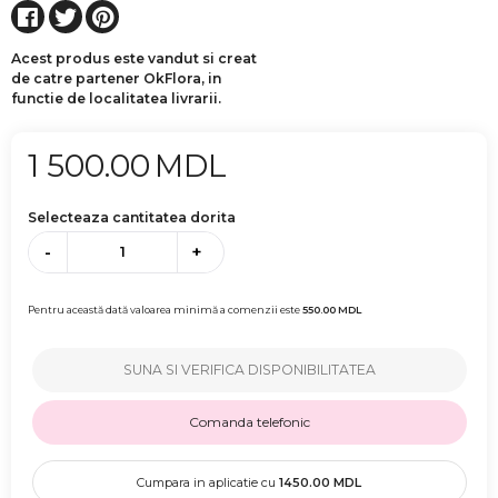
Acest produs este vandut si creat
de catre partener OkFlora, in
functie de localitatea livrarii.
1 500.00
MDL
Selecteaza cantitatea dorita
-
+
Pentru această dată valoarea minimă a comenzii este
550.00
MDL
SUNA SI VERIFICA DISPONIBILITATEA
Comanda telefonic
Cumpara in aplicatie cu
1450.00
MDL