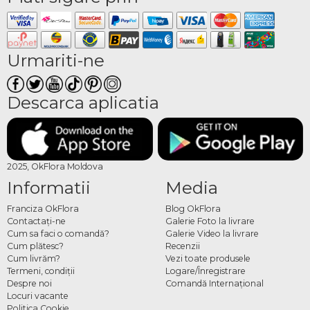
Urmariti-ne
Descarca aplicatia
2025, OkFlora Moldova
Informatii
Media
Franciza OkFlora
Blog OkFlora
Contactaţi-ne
Galerie Foto la livrare
Cum sa faci o comandă?
Galerie Video la livrare
Cum plătesc?
Recenzii
Cum livrăm?
Vezi toate produsele
Termeni, condiţii
Logare/Înregistrare
Despre noi
Comandă Internațional
Locuri vacante
Politica Cookie