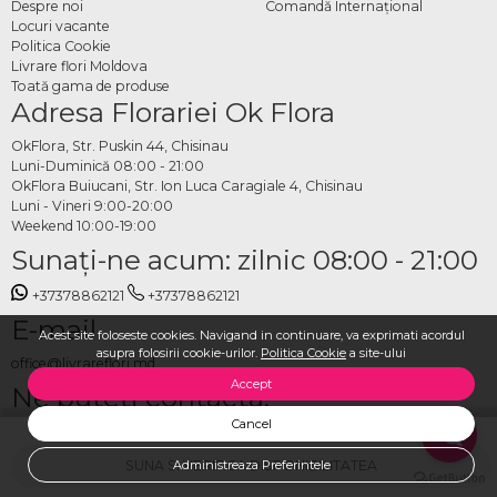
Despre noi
Comandă Internațional
Locuri vacante
Politica Cookie
Livrare flori Moldova
Toată gama de produse
Adresa Florariei Ok Flora
OkFlora, Str. Puskin 44, Chisinau
Luni-Duminică 08:00 - 21:00
OkFlora Buiucani, Str. Ion Luca Caragiale 4, Chisinau
Luni - Vineri 9:00-20:00
Weekend 10:00-19:00
Sunaţi-ne acum: zilnic 08:00 - 21:00
+37378862121
+37378862121
E-mail
Acest site foloseste cookies. Navigand in continuare, va exprimati acordul
asupra folosirii cookie-urilor.
Politica Cookie
a site-ului
office@livrareflori.md
Accept
Ne puteți contacta:
Cancel
whatsapp
,
messenger
SUNA SI VERIFICA DISPONIBILITATEA
Administreaza Preferintele