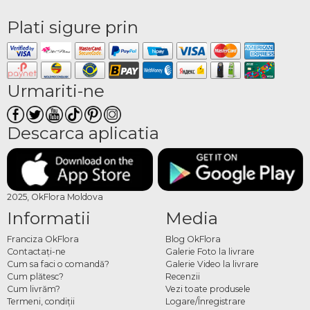
Plati sigure prin
Urmariti-ne
Descarca aplicatia
2025, OkFlora Moldova
Informatii
Media
Franciza OkFlora
Blog OkFlora
Contactaţi-ne
Galerie Foto la livrare
Cum sa faci o comandă?
Galerie Video la livrare
Cum plătesc?
Recenzii
Cum livrăm?
Vezi toate produsele
Termeni, condiţii
Logare/Înregistrare