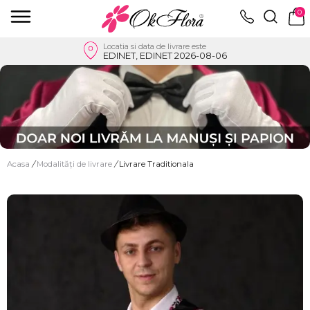
0
Locatia si data de livrare este
EDINET, EDINET 2026-08-06
Acasa
/
Modalități de livrare
/
Livrare Traditionala