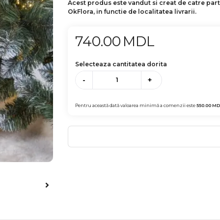
Acest produs este vandut si creat de catre par
OkFlora, in functie de localitatea livrarii.
740.00
MDL
Selecteaza cantitatea dorita
-
+
Pentru această dată valoarea minimă a comenzii este
550.00
MD