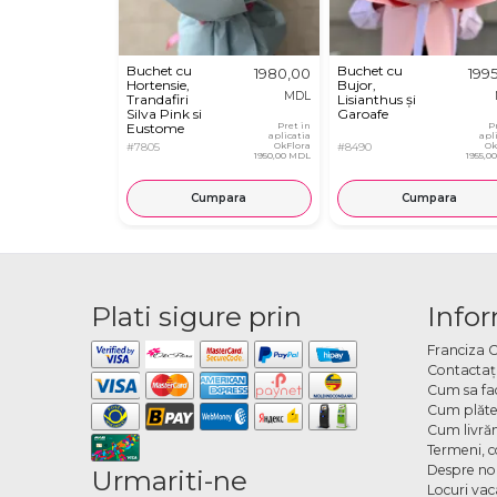
Buchet cu
Buchet cu
1980,00
199
Hortensie,
Bujor,
MDL
Trandafiri
Lisianthus și
Silva Pink si
Garoafe
Eustome
Pret in
P
aplicatia
apl
#7805
OkFlora
#8490
Ok
1950,00 MDL
1955,0
Cumpara
Cumpara
Plati sigure prin
Infor
Franciza 
Contactaţ
Cum sa fa
Cum plăte
Cum livră
Termeni, co
Despre no
Urmariti-ne
Locuri va