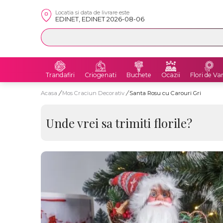
Locatia si data de livrare este
EDINET, EDINET 2026-08-06
Trandafiri
Criogenati
Buchete
Ocazii
Flori de Va
Acasa
/
Mos Craciun Decorativ
/
Santa Rosu cu Carouri Gri
Unde vrei sa trimiti florile?