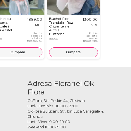
het cu
Buchet Flori
Buchet din
1889,00
1300,00
bera,
Trandafiri Roz
Hortensie,
MDL
MDL
oafe și
Crizanteme
Trandafiri si
i Pastel
Albe și
Dianthus
Pret in
Eustoma
Pret in
aplicatia
aplicatia
23
OkFlora
#8566
OkFlora
#8010
1829,00 MDL
1250,00 MDL
Cumpara
Cumpara
Cump
Adresa Florariei Ok
Flora
OkFlora, Str. Puskin 44, Chisinau
Luni-Duminică 08:00 - 21:00
OkFlora Buiucani, Str. Ion Luca Caragiale 4,
Chisinau
Luni - Vineri 9:00-20:00
Weekend 10:00-19:00