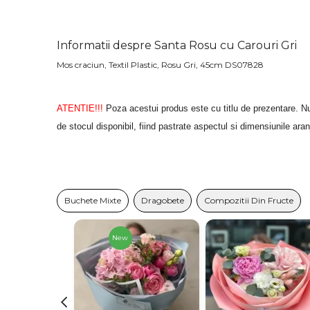
Informatii despre Santa Rosu cu Carouri Gri
Mos craciun, Textil Plastic, Rosu Gri, 45cm DS07828
ATENTIE!!!
Poza acestui produs este cu titlu de prezentare. Nu
de stocul disponibil, fiind pastrate aspectul si dimensiunile ara
Buchete Mixte
Dragobete
Compozitii Din Fructe
New