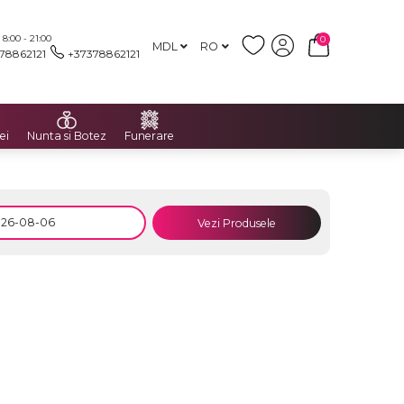
:00 - 21:00
0
MDL
RO
78862121
+37378862121
ei
Nunta si Botez
Funerare
Vezi Produsele