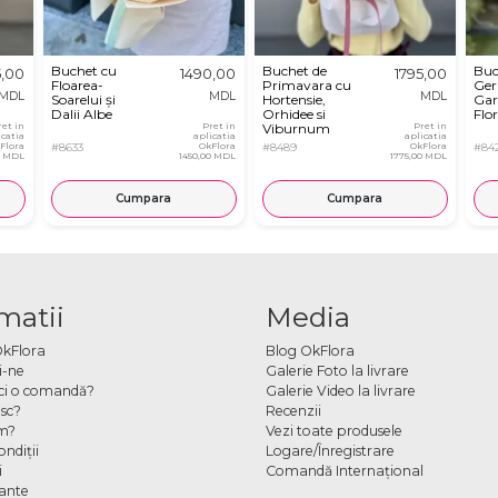
Buchet cu
Buchet de
Buc
5,00
1490,00
1795,00
Floarea-
Primavara cu
Ger
MDL
MDL
MDL
Soarelui și
Hortensie,
Gar
Dalii Albe
Orhidee si
Flor
ret in
Pret in
Viburnum
Pret in
icatia
aplicatia
aplicatia
Flora
#8633
OkFlora
#8489
OkFlora
#84
0 MDL
1450,00 MDL
1775,00 MDL
Cumpara
Cumpara
matii
Media
OkFlora
Blog OkFlora
i-ne
Galerie Foto la livrare
ci o comandă?
Galerie Video la livrare
sc?
Recenzii
m?
Vezi toate produsele
ndiţii
Logare/Înregistrare
i
Comandă Internațional
cante