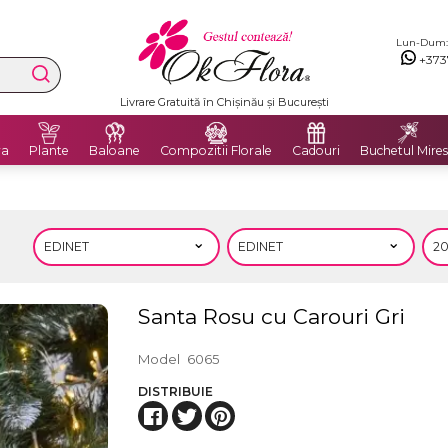
Lun-Dum: 8
+373
Livrare Gratuită în Chișinău și București
ra
Plante
Baloane
Compozitii Florale
Cadouri
Buchetul Mires
Santa Rosu cu Carouri Gri
Model
6065
DISTRIBUIE