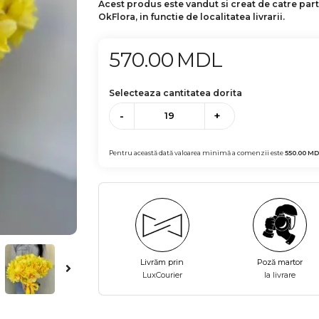
Acest produs este vandut si creat de catre par
OkFlora, in functie de localitatea livrarii.
570.00
MDL
Selecteaza cantitatea dorita
-
+
Pentru această dată valoarea minimă a comenzii este
550.00
MD
Livrăm prin
Poză martor
LuxCourier
la livrare