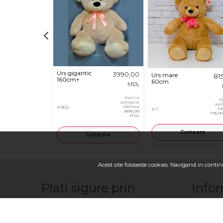
Urs gigantic
3990,00
Urs mare
81
160cm↑
60cm
MDL
Pret in
P
aplicatia
apl
#966
OkFlora
#11
Ok
3890,00
795,0
MDL
Cumpara
Cumpara
Acest site foloseste cookies. Navigand in continu
Plati sigure prin
Infor
Franciza 
Contactaţ
Cum sa fa