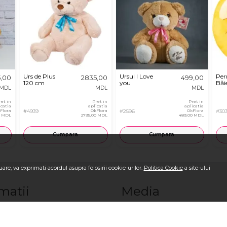
Urs de Plus
Ursul I Love
Per
5,00
2835,00
499,00
120 cm
you
Băie
MDL
MDL
MDL
ret in
Pret in
Pret in
icatia
aplicatia
aplicatia
Flora
#4939
OkFlora
#2596
OkFlora
#30
0 MDL
2795,00 MDL
489,00 MDL
Cumpara
Cumpara
are, va exprimati acordul asupra folosirii cookie-urilor.
Politica Cookie
a site-ului
matii
Media
OkFlora
Blog OkFlora
i-ne
Galerie Foto la livrare
ci o comandă?
Galerie Video la livrare