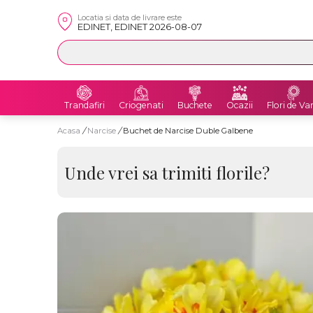
Locatia si data de livrare este
EDINET, EDINET 2026-08-07
Trandafiri
Criogenati
Buchete
Ocazii
Flori de Va
Acasa
/
Narcise
/
Buchet de Narcise Duble Galbene
Unde vrei sa trimiti florile?