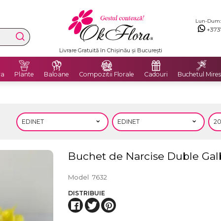
Lun-Dum: 8
+373
Livrare Gratuită în Chișinău și București
ra
Plante
Baloane
Compozitii Florale
Cadouri
Buchetul Mires
Buchet de Narcise Duble Ga
Model
7632
DISTRIBUIE