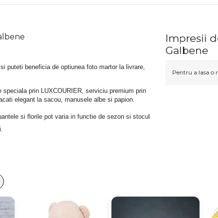
albene
Impresii 
Galbene
 si puteti beneficia de optiunea foto martor la livrare, 
Pentru a lasa o r
rare speciala prin LUXCOURIER, serviciu premium prin 
bracati elegant la sacou, manusele albe si papion.
tele si florile pot varia in functie de sezon si stocul 
i.