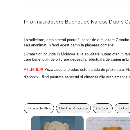
Informatii despre Buchet de Narcise Duble G
La solicitare, aranjametul poate fi insotit de o felicitare Gratuita
sau anonimat, bifand acest camp la plasarea comenzii.
Livram flori oriunde in Moldova si la solicitare putem oferi liv
care beneficiati de o livrare deosebita, efectuata de curieri im
ATENTIE!!!
 Poza acestui produs este cu titlu de prezentare. Nuan
disponibil, fiind pastrate aspectul si dimensiunile aranjamentulu
Jucarii de Plus
Bauturi Alcoolice
Cadouri
Torturi