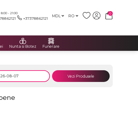
:00 - 21:00
0
MDL
RO
78862121
+37378862121
ei
Nunta si Botez
Funerare
Vezi Produsele
lbene