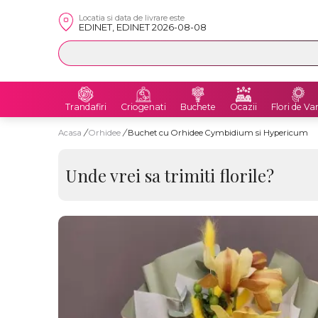
Locatia si data de livrare este
EDINET, EDINET 2026-08-08
Trandafiri
Criogenati
Buchete
Ocazii
Flori de Va
Acasa
/
Orhidee
/
Buchet cu Orhidee Cymbidium si Hypericum
Unde vrei sa trimiti florile?