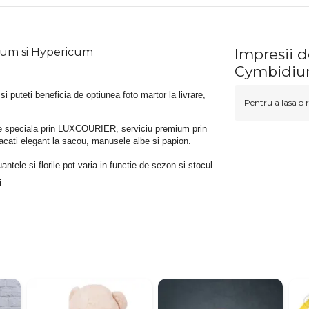
ium si Hypericum
Impresii 
Cymbidiu
 si puteti beneficia de optiunea foto martor la livrare, 
Pentru a lasa o r
rare speciala prin LUXCOURIER, serviciu premium prin 
bracati elegant la sacou, manusele albe si papion.
tele si florile pot varia in functie de sezon si stocul 
i.