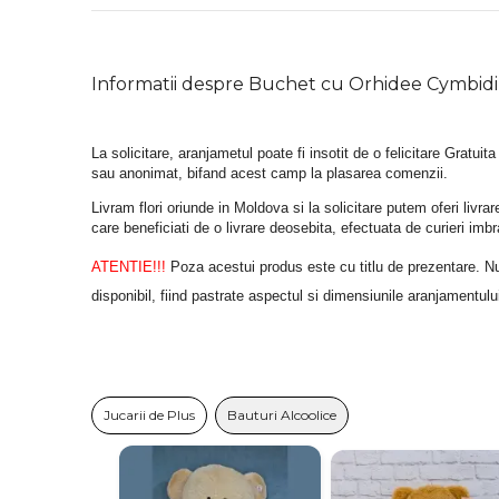
Informatii despre Buchet cu Orhidee Cymbid
La solicitare, aranjametul poate fi insotit de o felicitare Gratuita
sau anonimat, bifand acest camp la plasarea comenzii.
Livram flori oriunde in Moldova si la solicitare putem oferi liv
care beneficiati de o livrare deosebita, efectuata de curieri im
ATENTIE!!!
 Poza acestui produs este cu titlu de prezentare. Nuan
disponibil, fiind pastrate aspectul si dimensiunile aranjamentulu
Jucarii de Plus
Bauturi Alcoolice