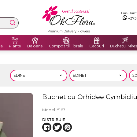
Lun-Dum: 8
+373
Premium Delivery Flowers
ra
Plante
Baloane
Compozitii Florale
Cadouri
Buchetul Mires
Buchet cu Orhidee Cymbidi
Model
5167
DISTRIBUIE