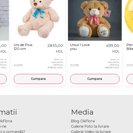
Urs de Plus
Ursul I Love
Per
5,00
2835,00
499,00
120 cm
you
Băie
MDL
MDL
MDL
ret in
Pret in
Pret in
icatia
aplicatia
aplicatia
Flora
#4939
OkFlora
#2596
OkFlora
#30
0 MDL
2795,00 MDL
489,00 MDL
Cumpara
Cumpara
matii
Media
OkFlora
Blog OkFlora
i-ne
Galerie Foto la livrare
ci o comandă?
Galerie Video la livrare