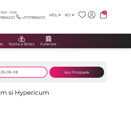
:00 - 21:00
0
MDL
RO
78862121
+37378862121
ei
Nunta si Botez
Funerare
Vezi Produsele
um si Hypericum