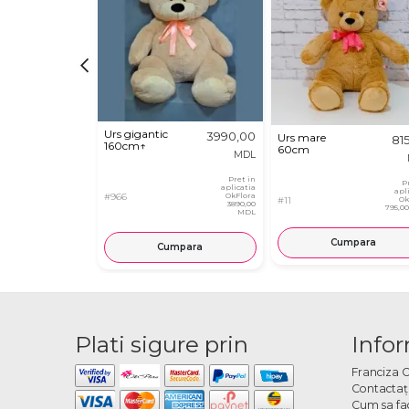
Urs gigantic
3990,00
Urs mare
81
160cm↑
60cm
MDL
Pret in
P
aplicatia
apl
#966
OkFlora
#11
Ok
3890,00
795,0
MDL
Cumpara
Cumpara
Plati sigure prin
Infor
Franciza 
Contactaţ
Cum sa fa