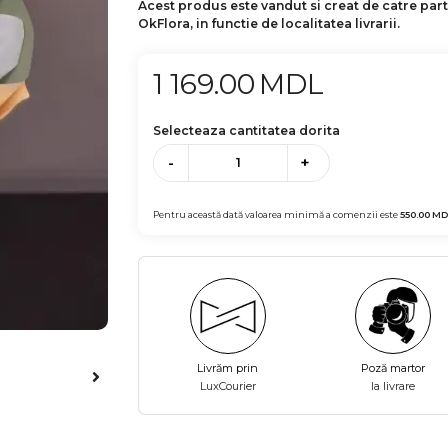
Acest produs este vandut si creat de catre par
OkFlora, in functie de localitatea livrarii.
1 169.00
MDL
Selecteaza cantitatea dorita
-
+
Pentru această dată valoarea minimă a comenzii este
550.00
MD
Livrăm prin
Poză martor
LuxCourier
la livrare