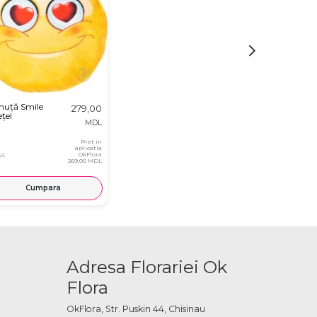
nuță Smile
279,00
țel
MDL
Pret in
aplicatia
34
OkFlora
269,00 MDL
Cumpara
Adresa Florariei Ok
Flora
OkFlora, Str. Puskin 44, Chisinau