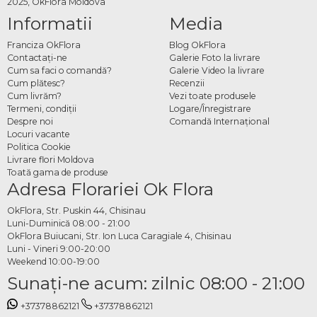
2025, OkFlora Moldova
Informatii
Media
Franciza OkFlora
Blog OkFlora
Contactaţi-ne
Galerie Foto la livrare
Cum sa faci o comandă?
Galerie Video la livrare
Cum plătesc?
Recenzii
Cum livrăm?
Vezi toate produsele
Termeni, condiţii
Logare/Înregistrare
Despre noi
Comandă Internațional
Locuri vacante
Politica Cookie
Livrare flori Moldova
Toată gama de produse
Adresa Florariei Ok Flora
OkFlora, Str. Puskin 44, Chisinau
Luni-Duminică 08:00 - 21:00
OkFlora Buiucani, Str. Ion Luca Caragiale 4, Chisinau
Luni - Vineri 9:00-20:00
Weekend 10:00-19:00
Sunaţi-ne acum: zilnic 08:00 - 21:00
+37378862121
+37378862121