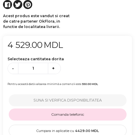
Acest produs este vandut si creat
de catre partener OkFlora, in
functie de localitatea livrarii.
4 529.00
MDL
Selecteaza cantitatea dorita
-
+
Pentru această dată valoarea minimă a comenzii este
550.00
MDL
SUNA SI VERIFICA DISPONIBILITATEA
Comanda telefonic
Cumpara in aplicatie cu
4429.00
MDL