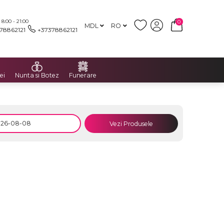
:00 - 21:00
0
MDL
RO
78862121
+37378862121
ei
Nunta si Botez
Funerare
Vezi Produsele