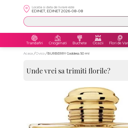
Locatia si data de livrare este
EDINET, EDINET 2026-08-08
Trandafiri
Criogenati
Buchete
Ocazii
Flori de Va
Acasa
/
Ovico
/
BURBERRY Goddess 50 ml
Unde vrei sa trimiti florile?