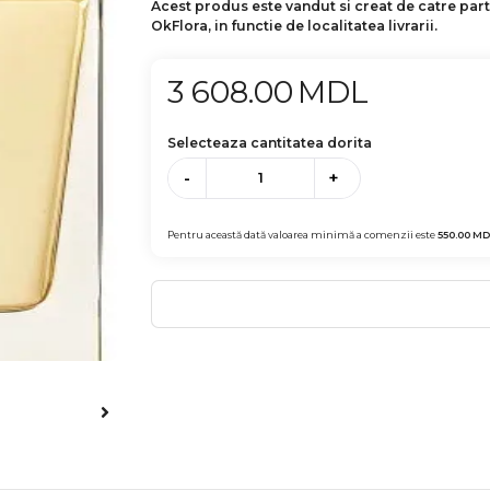
Acest produs este vandut si creat de catre par
OkFlora, in functie de localitatea livrarii.
3 608.00
MDL
Selecteaza cantitatea dorita
-
+
Pentru această dată valoarea minimă a comenzii este
550.00
MD