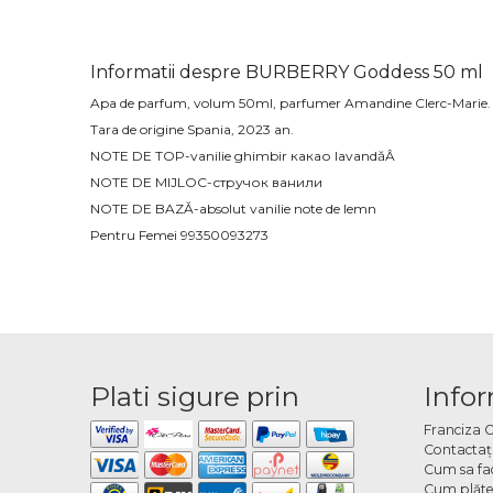
Informatii despre BURBERRY Goddess 50 ml
Apa de parfum, volum 50ml, parfumer Amandine Clerc-Marie.
Tara de origine Spania, 2023 an.
NOTE DE TOP-vanilie ghimbir какао lavandăÂ
NOTE DE MIJLOC-стручок ванили
NOTE DE BAZĂ-absolut vanilie note de lemn
Pentru Femei 99350093273
Plati sigure prin
Infor
Franciza 
Contactaţ
Cum sa fa
Cum plăte