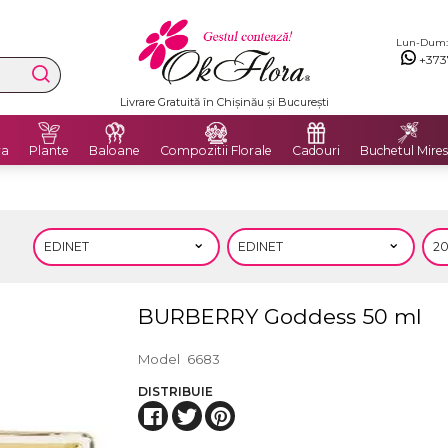
Lun-Dum: 8
+373
Livrare Gratuită în Chișinău și București
ra
Plante
Baloane
Compozitii Florale
Cadouri
Buchetul Mires
BURBERRY Goddess 50 ml
Model
6683
DISTRIBUIE