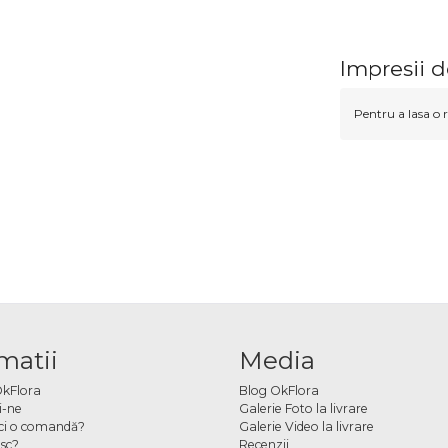
Impresii 
Pentru a lasa o r
matii
Media
OkFlora
Blog OkFlora
i-ne
Galerie Foto la livrare
ci o comandă?
Galerie Video la livrare
sc?
Recenzii