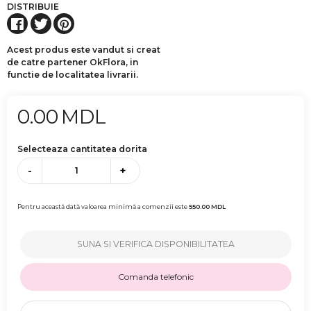
DISTRIBUIE
Acest produs este vandut si creat
de catre partener OkFlora, in
functie de localitatea livrarii.
0.00
MDL
Selecteaza cantitatea dorita
-
+
Pentru această dată valoarea minimă a comenzii este
550.00
MDL
SUNA SI VERIFICA DISPONIBILITATEA
Comanda telefonic