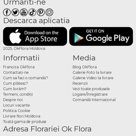
Urmariti-ne
Descarca aplicatia
2025, OkFlora Moldova
Informatii
Media
Franciza OkFlora
Blog OkFlora
Contactaţi-ne
Galerie Foto la livrare
Cum sa faci o comandă?
Galerie Video la livrare
Cum plătesc?
Recenzii
Cum livrăm?
Vezi toate produsele
Termeni, condiţii
Logare/Înregistrare
Despre noi
Comandă Internațional
Locuri vacante
Politica Cookie
Livrare flori Moldova
Toată gama de produse
Adresa Florariei Ok Flora