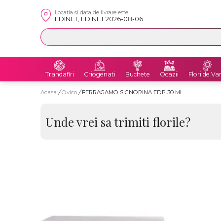
Locatia si data de livrare este
EDINET, EDINET 2026-08-06
Trandafiri
Criogenati
Buchete
Ocazii
Flori de Va
Acasa
/
Ovico
/
FERRAGAMO SIGNORINA EDP 30 ML
Unde vrei sa trimiti florile?