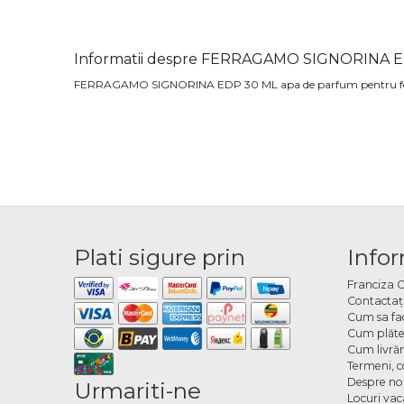
Informatii despre FERRAGAMO SIGNORINA 
FERRAGAMO SIGNORINA EDP 30 ML apa de parfum pentru f
Plati sigure prin
Infor
Franciza 
Contactaţ
Cum sa fa
Cum plăte
Cum livră
Termeni, co
Despre no
Urmariti-ne
Locuri va