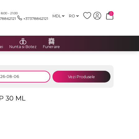
:00 - 21:00
0
MDL
RO
78862121
+37378862121
ei
Nunta si Botez
Funerare
Vezi Produsele
P 30 ML