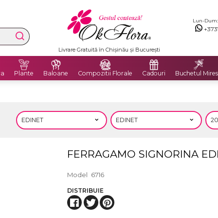
Lun-Dum: 8
+373
Livrare Gratuită în Chișinău și București
ra
Plante
Baloane
Compozitii Florale
Cadouri
Buchetul Mires
FERRAGAMO SIGNORINA ED
Model
6716
DISTRIBUIE