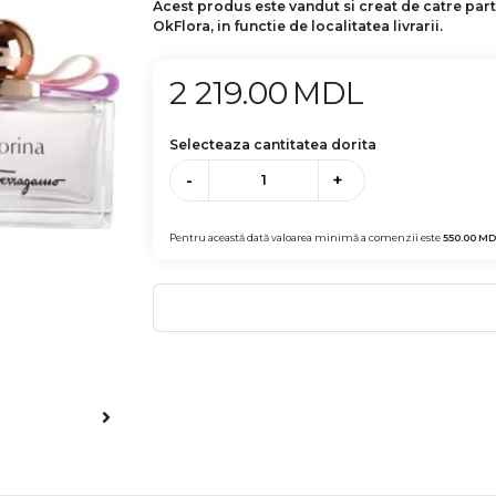
Acest produs este vandut si creat de catre par
OkFlora, in functie de localitatea livrarii.
2 219.00
MDL
Selecteaza cantitatea dorita
-
+
Pentru această dată valoarea minimă a comenzii este
550.00
MD