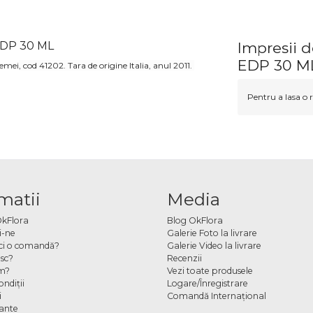
EDP 30 ML
Impresii
EDP 30 M
emei
, cod 41202. Tara de origine Italia, anul 2011.
Pentru a lasa o r
matii
Media
OkFlora
Blog OkFlora
i-ne
Galerie Foto la livrare
ci o comandă?
Galerie Video la livrare
sc?
Recenzii
m?
Vezi toate produsele
ndiţii
Logare/Înregistrare
i
Comandă Internațional
cante