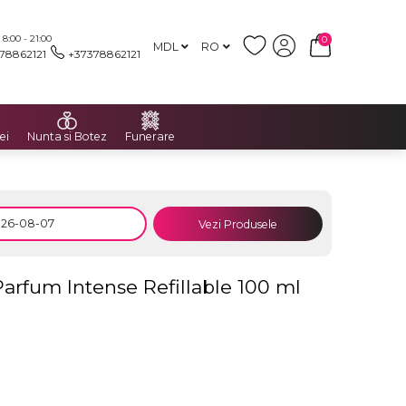
:00 - 21:00
0
MDL
RO
78862121
+37378862121
ei
Nunta si Botez
Funerare
Vezi Produsele
rfum Intense Refillable 100 ml