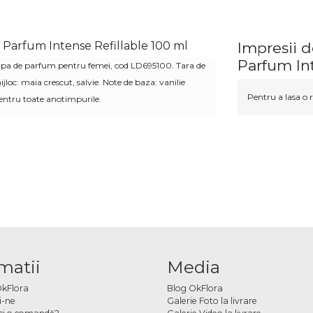
Parfum Intense Refillable 100 ml
Impresii 
Parfum Int
pa de parfum pentru femei,
cod
LD695100
. Tara de
jloc: maia crescut, salvie. Note de baza:
vanilie
Pentru a lasa o r
 pentru toate anotimpurile.
matii
Media
OkFlora
Blog OkFlora
i-ne
Galerie Foto la livrare