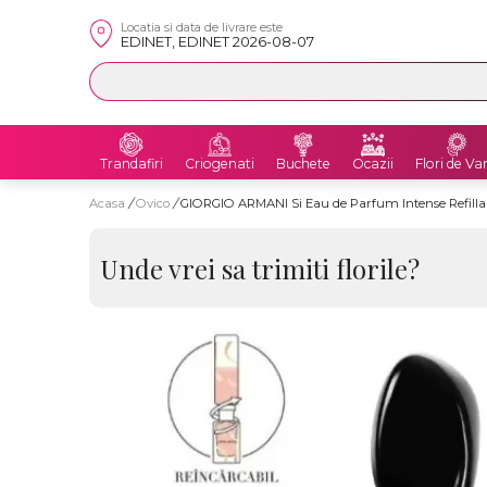
Locatia si data de livrare este
EDINET, EDINET 2026-08-07
Trandafiri
Criogenati
Buchete
Ocazii
Flori de Va
Acasa
/
Ovico
/
GIORGIO ARMANI Si Eau de Parfum Intense Refilla
Unde vrei sa trimiti florile?