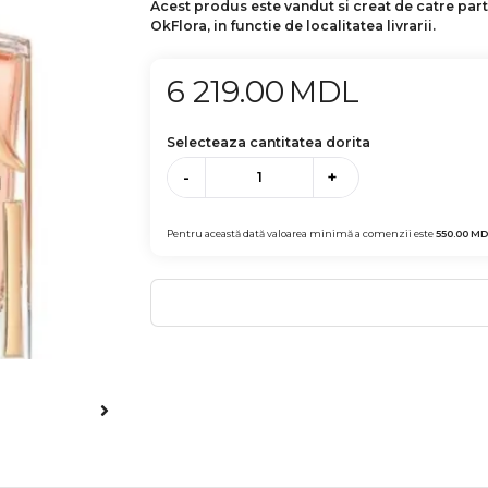
Acest produs este vandut si creat de catre par
OkFlora, in functie de localitatea livrarii.
6 219.00
MDL
Selecteaza cantitatea dorita
-
+
Pentru această dată valoarea minimă a comenzii este
550.00
MD