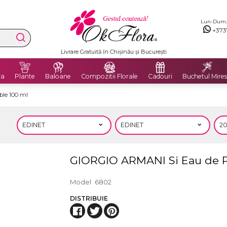
Lun-Dum: 8
+373
Livrare Gratuită în Chișinău și București
ra
Plante
Baloane
Compozitii Florale
Cadouri
Buchetul Mires
ble 100 ml
GIORGIO ARMANI Si Eau de Pa
Model
6802
DISTRIBUIE