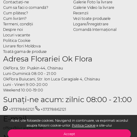
Contactaţi-ne
Galerie Foto la livrare
Cum sa faci o comandă?
Galerie Video la livrare
Cum plătesc?
Recenzii
Cum livrăm?
Vezi toate produsele
Termeni, condiţii
Logare/Înregistrare
Despre noi
Comandă Internațional
Locuri vacante
Politica Cookie
Livrare flori Moldova
Toată gama de produse
Adresa Florariei Ok Flora
OkFlora, Str. Puskin 44, Chisinau
Luni-Duminică 08:00 - 21:00
OkFlora Buiucani, Str. Ion Luca Caragiale 4, Chisinau
Luni - Vineri 9:00-20:00
Weekend 10:00-19:00
Sunaţi-ne acum: zilnic 08:00 - 21:00
+37378862121
+37378862121
E-mail
Acest site foloseste cookies. Navigand in continuare, va exprimati acordul
asupra folosirii cookie-urilor.
Politica Cookie
a site-ului
office@livrareflori.md
Accept