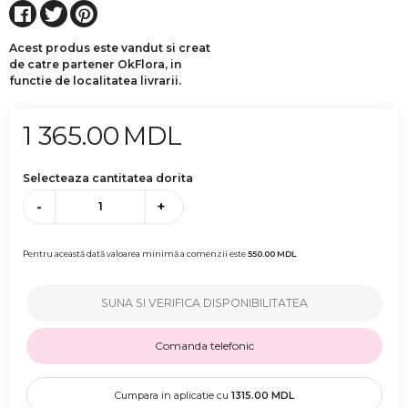
Acest produs este vandut si creat
de catre partener OkFlora, in
functie de localitatea livrarii.
1 365.00
MDL
Selecteaza cantitatea dorita
-
+
Pentru această dată valoarea minimă a comenzii este
550.00
MDL
SUNA SI VERIFICA DISPONIBILITATEA
Comanda telefonic
Cumpara in aplicatie cu
1315.00
MDL