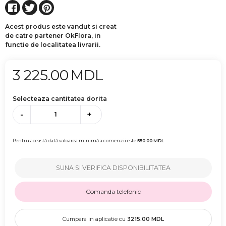
Acest produs este vandut si creat
de catre partener OkFlora, in
functie de localitatea livrarii.
3 225.00
MDL
Selecteaza cantitatea dorita
-
+
Pentru această dată valoarea minimă a comenzii este
550.00
MDL
SUNA SI VERIFICA DISPONIBILITATEA
Comanda telefonic
Cumpara in aplicatie cu
3215.00
MDL