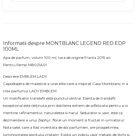
Informatii despre MONTBLANC LEGEND RED EDP
100ML
Apa de parfum, volum 100 ml, tara de origine Franta 2015 an.
Pentru Femei MB021A01
Descriere EMBLEM LADY
Capodopera de maiestrie a unei elite care a inspirat Casa Montblanc in a
crea parfumul LADY EMBLEM.
Un mistificator trandafir este punctul central. Esenta de trandafir
exceptional este obținuta prin distilarea extrem de sofisticata pentru a-si
mentine rafinamentul, naturaletea si harul. Seducator si usor, este ca
dezmierdare a unui Zephyr, floral un moment si fructat in urmatorul.
Nota sake, care a fost inventata de doi parfumieri, are prospetimea,
luminozitatea spiritului cristalin. Exista un indiciu usor metalic de litchi și