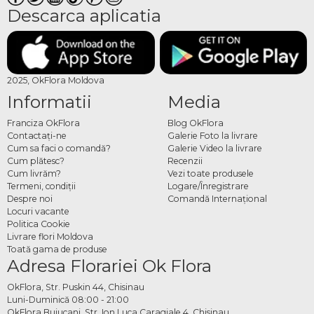
Descarca aplicatia
2025, OkFlora Moldova
Informatii
Media
Franciza OkFlora
Blog OkFlora
Contactaţi-ne
Galerie Foto la livrare
Cum sa faci o comandă?
Galerie Video la livrare
Cum plătesc?
Recenzii
Cum livrăm?
Vezi toate produsele
Termeni, condiţii
Logare/Înregistrare
Despre noi
Comandă Internațional
Locuri vacante
Politica Cookie
Livrare flori Moldova
Toată gama de produse
Adresa Florariei Ok Flora
OkFlora, Str. Puskin 44, Chisinau
Luni-Duminică 08:00 - 21:00
OkFlora Buiucani, Str. Ion Luca Caragiale 4, Chisinau