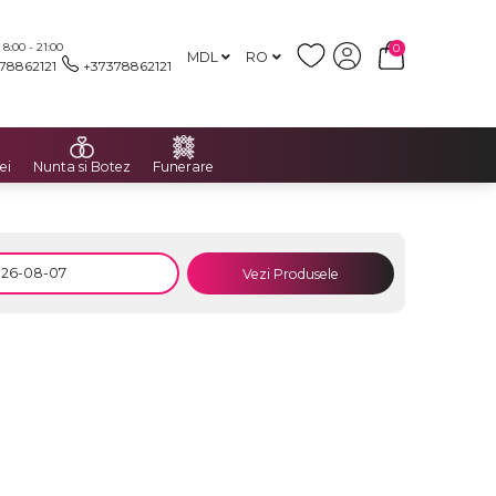
:00 - 21:00
0
MDL
RO
78862121
+37378862121
ei
Nunta si Botez
Funerare
Vezi Produsele