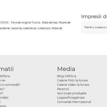
Impresii 
009 . Tara de origine Turcia.
Note de top: floare de
Pentru a lasa o r
gardenie, iasomie, calendula, tuberoza. Note de
matii
Media
OkFlora
Blog OkFlora
i-ne
Galerie Foto la livrare
ci o comandă?
Galerie Video la livrare
sc?
Recenzii
m?
Vezi toate produsele
ndiţii
Logare/Înregistrare
i
Comandă Internațional
cante