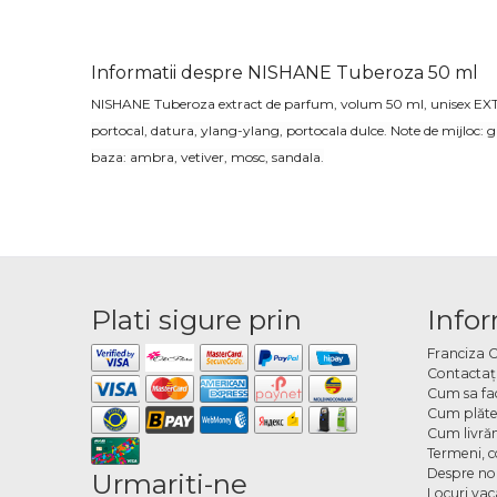
Informatii despre NISHANE Tuberoza 50 ml
NISHANE Tuberoza extract de parfum, volum 50 ml, unisex EXT0
portocal, datura, ylang-ylang, portocala dulce. Note de mijloc: 
baza: ambra, vetiver, mosc, sandala.
Plati sigure prin
Infor
Franciza 
Contactaţ
Cum sa fa
Cum plăte
Cum livră
Termeni, co
Despre no
Urmariti-ne
Locuri va