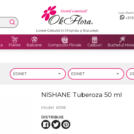
Lun-Dum: 8
+373
Livrare Gratuită în Chișinău și București
ra
Plante
Baloane
Compozitii Florale
Cadouri
Buchetul Mires
NISHANE Tuberoza 50 ml
Model
6398
DISTRIBUIE