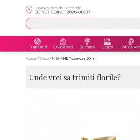
Locatia si data de livrare este
EDINET, EDINET 2026-08-07
Trandafiri
Criogenati
Buchete
Ocazii
Flori de Va
Acasa
/
Ovico
/
NISHANE Tuberoza 50 ml
Unde vrei sa trimiti florile?