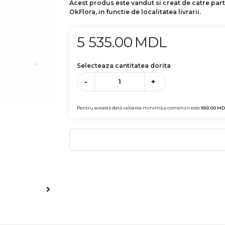
Acest produs este vandut si creat de catre par
OkFlora, in functie de localitatea livrarii.
5 535.00
MDL
Selecteaza cantitatea dorita
-
+
Pentru această dată valoarea minimă a comenzii este
550.00
MD