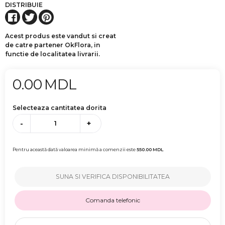
DISTRIBUIE
Acest produs este vandut si creat
de catre partener OkFlora, in
functie de localitatea livrarii.
0.00
MDL
Selecteaza cantitatea dorita
-
+
Pentru această dată valoarea minimă a comenzii este
550.00
MDL
SUNA SI VERIFICA DISPONIBILITATEA
Comanda telefonic