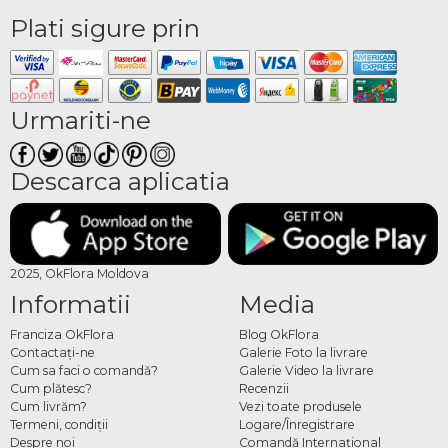
Plati sigure prin
Urmariti-ne
Descarca aplicatia
2025, OkFlora Moldova
Informatii
Media
Franciza OkFlora
Blog OkFlora
Contactaţi-ne
Galerie Foto la livrare
Cum sa faci o comandă?
Galerie Video la livrare
Cum plătesc?
Recenzii
Cum livrăm?
Vezi toate produsele
Termeni, condiţii
Logare/Înregistrare
Despre noi
Comandă Internațional